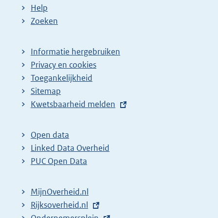
Help
Zoeken
Informatie hergebruiken
Privacy en cookies
Toegankelijkheid
Sitemap
E
Kwetsbaarheid melden
x
t
Open data
e
Linked Data Overheid
r
PUC Open Data
n
e
MijnOverheid.nl
l
E
Rijksoverheid.nl
i
x
E
Ondernemersplein