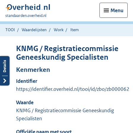
Menu
U
standaarden.overheid.nl
bent
hier:
TOOI
Waardelijsten
Work
Item
KNMG / Registratiecommissie
Geneeskundig Specialisten
Kenmerken
Identifier
https://identifier.overheid.nl/tooi/id/zbo/zb000062
Waarde
KNMG / Registratiecommissie Geneeskundig
Specialisten
Officiële naam met soort