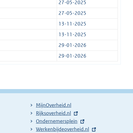
27-05-2025
27-05-2025
13-11-2025
13-11-2025
29-01-2026
29-01-2026
MijnOverheid.nl
E
Rijksoverheid.nl
x
E
Ondernemersplein
t
x
E
Werkenbijdeoverheid.nl