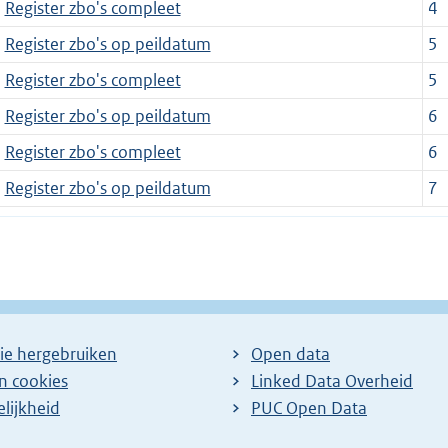
Register zbo's compleet
4
Register zbo's op peildatum
5
Register zbo's compleet
5
Register zbo's op peildatum
6
Register zbo's compleet
6
Register zbo's op peildatum
7
ie hergebruiken
Open data
en cookies
Linked Data Overheid
lijkheid
PUC Open Data