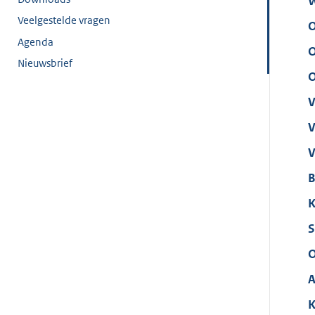
W
Veelgestelde vragen
O
Agenda
O
Nieuwsbrief
O
V
V
V
B
K
S
O
A
K