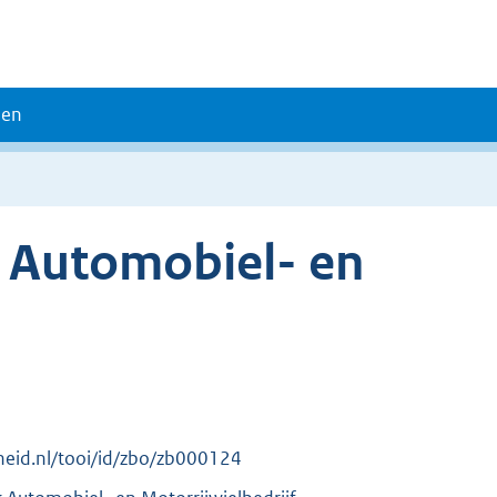
den
g Automobiel- en
erheid.nl/tooi/id/zbo/zb000124