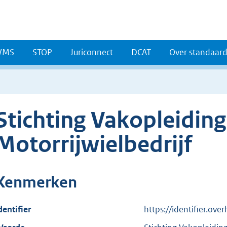
WMS
STOP
Juriconnect
DCAT
Over standaar
Stichting Vakopleidin
Motorrijwielbedrijf
Kenmerken
dentifier
https://identifier.ov