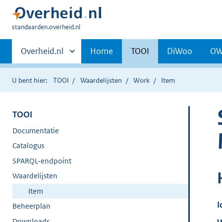
U
standaarden.overheid.nl
bent
Primaire
hier:
Andere
Overheid.nl
Home
TOOI
DiWoo
O
sites
navigatie
binnen
U bent hier:
TOOI
Waardelijsten
Work
Item
TOOI
Documentatie
Catalogus
SPARQL-endpoint
Waardelijsten
Item
I
Beheerplan
Downloads