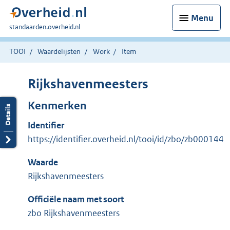
Menu
U
standaarden.overheid.nl
bent
hier:
TOOI
Waardelijsten
Work
Item
Rijkshavenmeesters
Kenmerken
Identifier
https://identifier.overheid.nl/tooi/id/zbo/zb000144
Waarde
Rijkshavenmeesters
Officiële naam met soort
zbo Rijkshavenmeesters