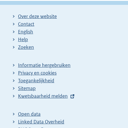
Over deze website
Contact
English
Help
Zoeken
Informatie hergebruiken
Privacy en cookies
Toegankelijkheid
Sitemap
E
Kwetsbaarheid melden
x
t
Open data
e
Linked Data Overheid
r