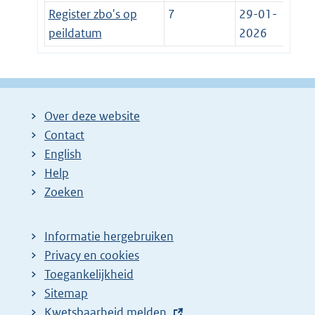
Register zbo's op
7
29-01-
peildatum
2026
Over deze website
Contact
English
Help
Zoeken
Informatie hergebruiken
Privacy en cookies
Toegankelijkheid
Sitemap
E
Kwetsbaarheid melden