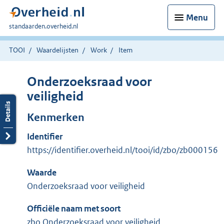
Menu
U
standaarden.overheid.nl
bent
hier:
TOOI
Waardelijsten
Work
Item
Onderzoeksraad voor
veiligheid
Kenmerken
Identifier
https://identifier.overheid.nl/tooi/id/zbo/zb000156
Waarde
Onderzoeksraad voor veiligheid
Officiële naam met soort
zbo Onderzoeksraad voor veiligheid