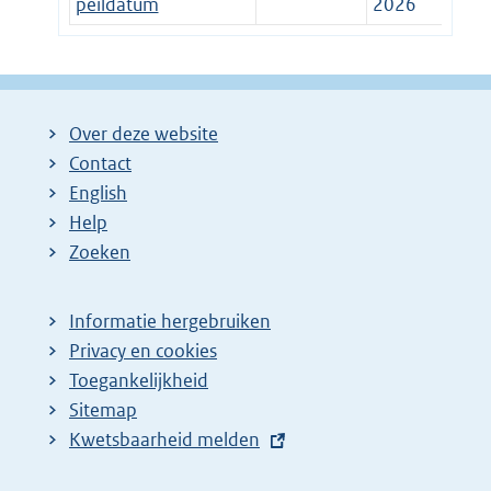
peildatum
2026
Over deze website
Contact
English
Help
Zoeken
Informatie hergebruiken
Privacy en cookies
Toegankelijkheid
Sitemap
E
Kwetsbaarheid melden
x