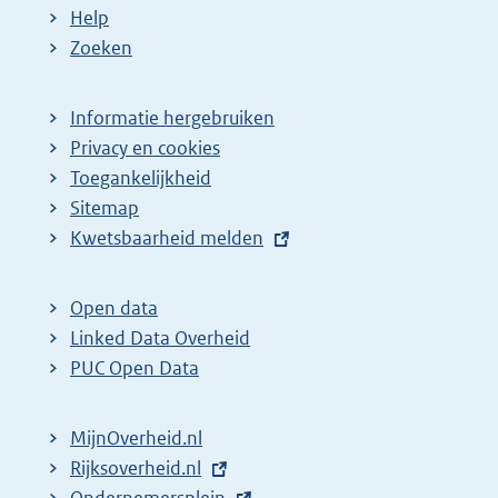
Help
Zoeken
Informatie hergebruiken
Privacy en cookies
Toegankelijkheid
Sitemap
E
Kwetsbaarheid melden
x
t
Open data
e
Linked Data Overheid
r
PUC Open Data
n
e
MijnOverheid.nl
l
E
Rijksoverheid.nl
i
x
E
Ondernemersplein