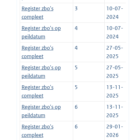
Register zbo's
3
10-07-
compleet
2024
Register zbo's op
4
10-07-
peildatum
2024
Register zbo's
4
27-05-
compleet
2025
Register zbo's op
5
27-05-
peildatum
2025
Register zbo's
5
13-11-
compleet
2025
Register zbo's op
6
13-11-
peildatum
2025
Register zbo's
6
29-01-
compleet
2026