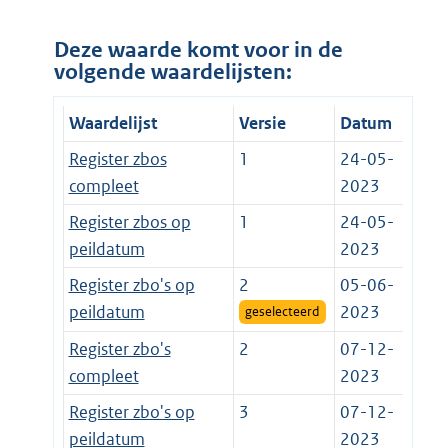
Deze waarde komt voor in de
volgende waardelijsten:
Waardelijst
Versie
Datum
Register zbos
1
24-05-
compleet
2023
Register zbos op
1
24-05-
peildatum
2023
Register zbo's op
2
05-06-
peildatum
2023
geselecteerd
Register zbo's
2
07-12-
compleet
2023
Register zbo's op
3
07-12-
peildatum
2023