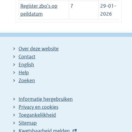
Register zbo's op
7
29-01-
peildatum
2026
Over deze website
Contact
English
Help
Zoeken
Informatie hergebruiken
Privacy en cookies
Toegankelijkheid
Sitemap
E
Kwetsbaarheid melden