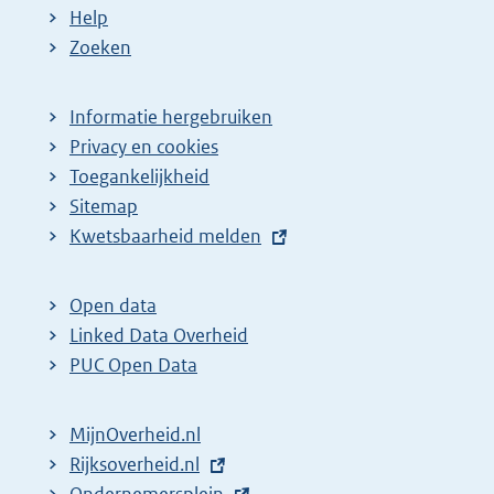
Help
Zoeken
Informatie hergebruiken
Privacy en cookies
Toegankelijkheid
Sitemap
E
Kwetsbaarheid melden
x
t
Open data
e
Linked Data Overheid
r
PUC Open Data
n
e
MijnOverheid.nl
l
E
Rijksoverheid.nl
i
x
E
Ondernemersplein