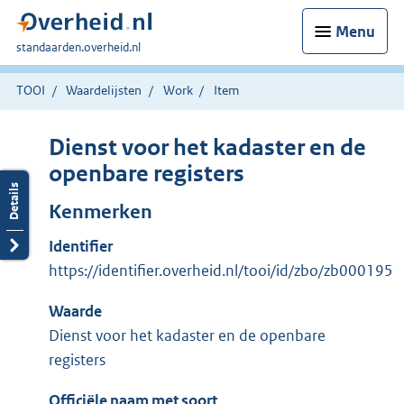
Menu
U
standaarden.overheid.nl
bent
hier:
TOOI
Waardelijsten
Work
Item
Dienst voor het kadaster en de
openbare registers
Kenmerken
Identifier
https://identifier.overheid.nl/tooi/id/zbo/zb000195
Waarde
Dienst voor het kadaster en de openbare
registers
Officiële naam met soort