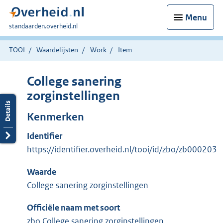
Menu
U
standaarden.overheid.nl
bent
hier:
TOOI
Waardelijsten
Work
Item
College sanering
zorginstellingen
Kenmerken
Identifier
https://identifier.overheid.nl/tooi/id/zbo/zb000203
Waarde
College sanering zorginstellingen
Officiële naam met soort
zbo College sanering zorginstellingen