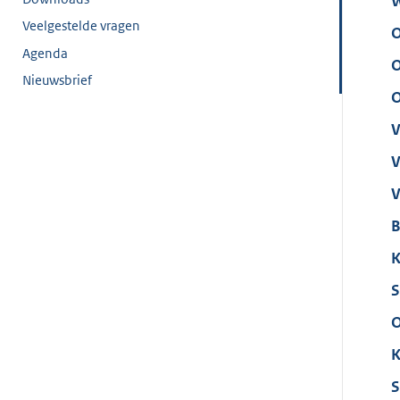
W
Veelgestelde vragen
O
Agenda
O
Nieuwsbrief
O
V
V
V
B
K
S
O
K
S