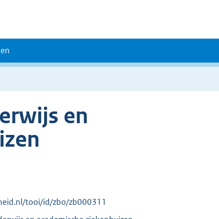
den
erwijs en
izen
erheid.nl/tooi/id/zbo/zb000311