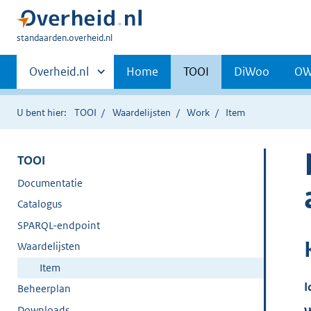
U
standaarden.overheid.nl
bent
Primaire
hier:
Andere
Overheid.nl
Home
TOOI
DiWoo
O
sites
navigatie
binnen
U bent hier:
TOOI
Waardelijsten
Work
Item
TOOI
Documentatie
Catalogus
SPARQL-endpoint
Waardelijsten
Item
I
Beheerplan
Downloads