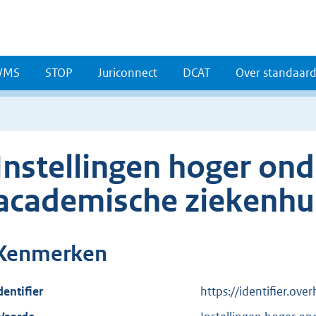
WMS
STOP
Juriconnect
DCAT
Over standaar
Instellingen hoger ond
academische ziekenhu
Kenmerken
dentifier
https://identifier.ov