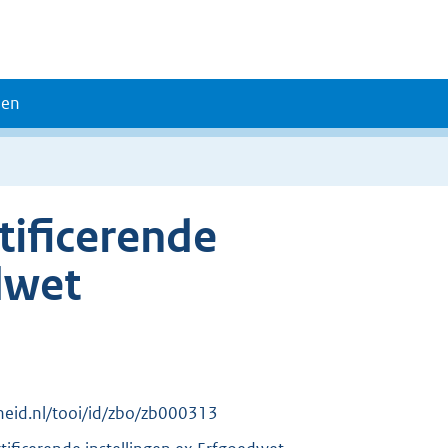
den
tificerende
dwet
erheid.nl/tooi/id/zbo/zb000313