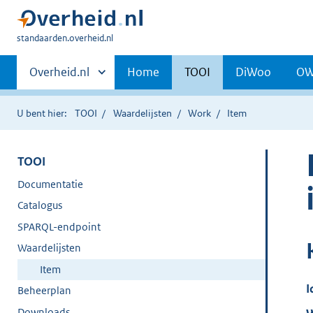
U
standaarden.overheid.nl
bent
Primaire
hier:
Andere
Overheid.nl
Home
TOOI
DiWoo
O
sites
navigatie
binnen
U bent hier:
TOOI
Waardelijsten
Work
Item
TOOI
Documentatie
Catalogus
SPARQL-endpoint
Waardelijsten
Item
I
Beheerplan
Downloads