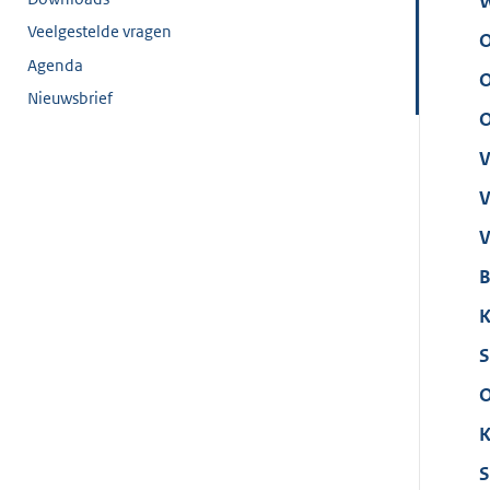
W
Veelgestelde vragen
O
Agenda
O
Nieuwsbrief
O
V
V
V
B
K
S
O
K
S