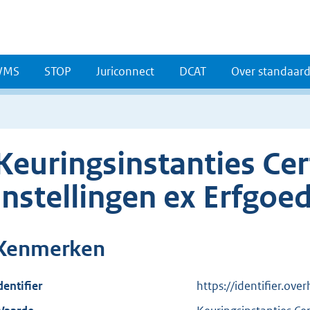
WMS
STOP
Juriconnect
DCAT
Over standaar
Keuringsinstanties Cer
instellingen ex Erfgoe
Kenmerken
dentifier
https://identifier.ov