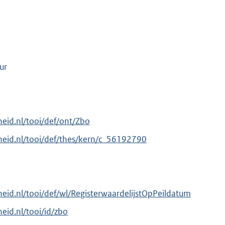
ur
rheid.nl/tooi/def/ont/Zbo
erheid.nl/tooi/def/thes/kern/c_56192790
rheid.nl/tooi/def/wl/RegisterwaardelijstOpPeildatum
heid.nl/tooi/id/zbo