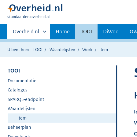
U
standaarden.overheid.nl
bent
Primaire
hier:
Andere
Overheid.nl
Home
TOOI
DiWoo
O
sites
navigatie
binnen
U bent hier:
TOOI
Waardelijsten
Work
Item
TOOI
Documentatie
Catalogus
SPARQL-endpoint
Waardelijsten
I
Item
W
Beheerplan
O
Downloads