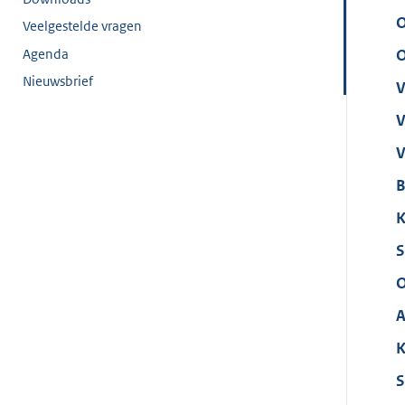
O
Veelgestelde vragen
Agenda
O
Nieuwsbrief
V
V
V
B
K
S
O
A
K
S