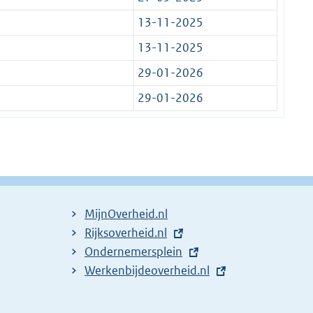
13-11-2025
13-11-2025
29-01-2026
29-01-2026
MijnOverheid.nl
E
Rijksoverheid.nl
x
E
Ondernemersplein
t
x
E
Werkenbijdeoverheid.nl
e
t
x
r
e
t