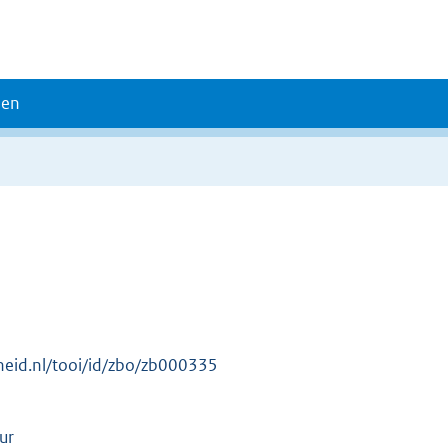
den
erheid.nl/tooi/id/zbo/zb000335
ur