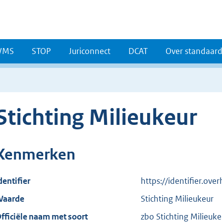
WMS
STOP
Juriconnect
DCAT
Over standaar
Stichting Milieukeur
Kenmerken
dentifier
https://identifier.ov
aarde
Stichting Milieukeur
fficiële naam met soort
zbo Stichting Milieuke