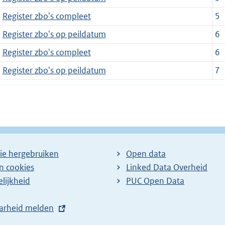
Register zbo's compleet
5
Register zbo's op peildatum
6
Register zbo's compleet
6
Register zbo's op peildatum
7
ie hergebruiken
Open data
en cookies
Linked Data Overheid
lijkheid
PUC Open Data
arheid melden