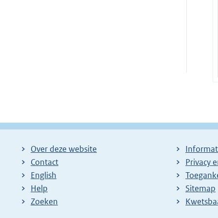
Over deze website
Informat
Contact
Privacy 
English
Toeganke
Help
Sitemap
Zoeken
E
Kwetsba
x