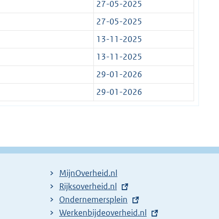
27-05-2025
27-05-2025
13-11-2025
13-11-2025
29-01-2026
29-01-2026
MijnOverheid.nl
E
Rijksoverheid.nl
x
E
Ondernemersplein
t
x
E
Werkenbijdeoverheid.nl