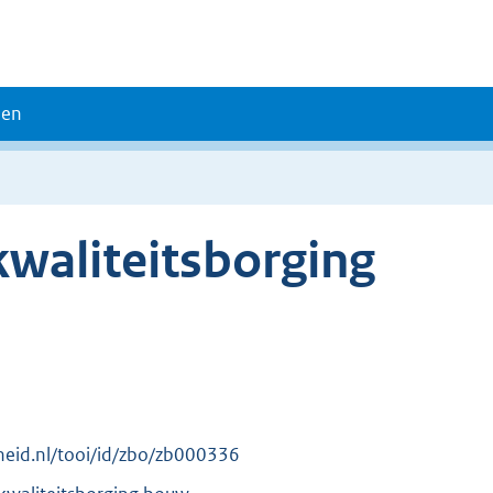
den
kwaliteitsborging
erheid.nl/tooi/id/zbo/zb000336