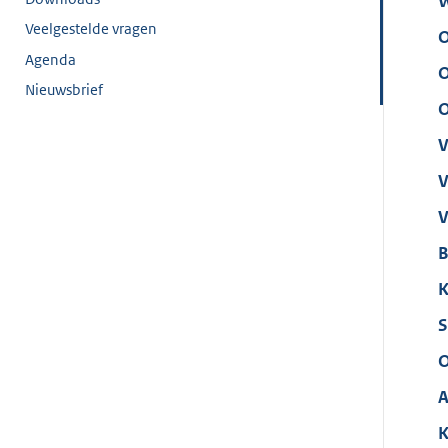
W
Veelgestelde vragen
O
Agenda
O
Nieuwsbrief
O
V
V
V
B
K
S
O
A
K