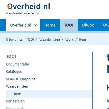
U
standaarden.overheid.nl
bent
Primaire
hier:
Andere
Overheid.nl
Home
TOOI
DiWoo
O
sites
navigatie
binnen
U bent hier:
TOOI
Waardelijsten
Work
Item
TOOI
Documentatie
Catalogus
SPARQL-endpoint
Waardelijsten
Item
I
Beheerplan
Downloads