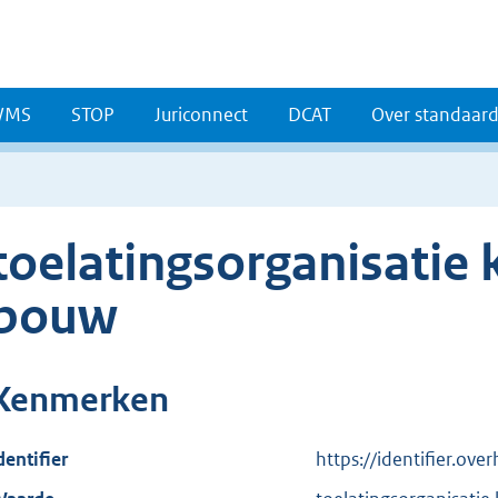
WMS
STOP
Juriconnect
DCAT
Over standaar
toelatingsorganisatie 
bouw
Kenmerken
dentifier
https://identifier.ov