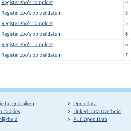
Register zbo's compleet
4
Register zbo's op peildatum
5
Register zbo's compleet
5
Register zbo's op peildatum
6
Register zbo's compleet
6
Register zbo's op peildatum
7
ie hergebruiken
Open data
en cookies
Linked Data Overheid
lijkheid
PUC Open Data