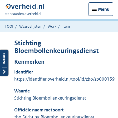
Menu
U
standaarden.overheid.nl
bent
hier:
TOOI
Waardelijsten
Work
Item
Stichting
Bloembollenkeuringsdienst
Kenmerken
Identifier
https://identifier.overheid.nl/tooi/id/zbo/zb000139
Waarde
Stichting Bloembollenkeuringsdienst
Officiële naam met soort
zbo Stichting Bloembollenkeuringsdienst