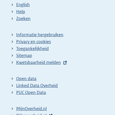
English
Help
Zoeken
Informatie hergebruiken
Privacy en cookies
Toegankelijkheid
Sitemap
E
Kwetsbaarheid melden
x
t
Open data
e
Linked Data Overheid
r
PUC Open Data
n
e
MijnOverheid.nl
l