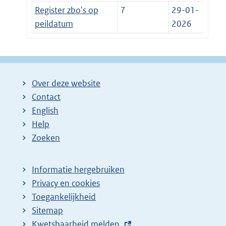
Register zbo's op
7
29-01-
peildatum
2026
Over deze website
Contact
English
Help
Zoeken
Informatie hergebruiken
Privacy en cookies
Toegankelijkheid
Sitemap
E
Kwetsbaarheid melden