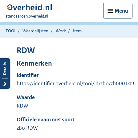
Menu
U
standaarden.overheid.nl
bent
hier:
TOOI
Waardelijsten
Work
Item
RDW
Kenmerken
Identifier
https://identifier.overheid.nl/tooi/id/zbo/zb000149
Waarde
RDW
Officiële naam met soort
zbo RDW