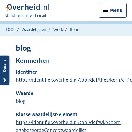
Menu
U
standaarden.overheid.nl
bent
hier:
TOOI
Waardelijsten
Work
Item
blog
Kenmerken
Identifier
https://identifier.overheid.nl/tooi/def/thes/kern/c_
Waarde
blog
Klasse waardelijst-element
https://identifier.overheid.nl/tooi/def/wl/Schem
agebaseerdeConceptwaardelijst