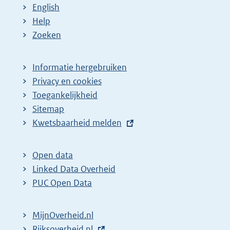
English
Help
Zoeken
Informatie hergebruiken
Privacy en cookies
Toegankelijkheid
Sitemap
E
Kwetsbaarheid melden
x
t
Open data
e
Linked Data Overheid
r
PUC Open Data
n
e
MijnOverheid.nl
l
E
Rijksoverheid.nl