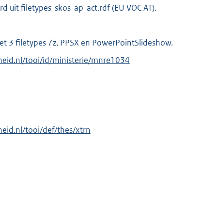
d uit filetypes-skos-ap-act.rdf (EU VOC AT).
met 3 filetypes 7z, PPSX en PowerPointSlideshow.
rheid.nl/tooi/id/ministerie/mnre1034
rheid.nl/tooi/def/thes/xtrn