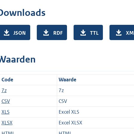
Downloads
JSON
RDF
TTL
XM
Waarden
Code
Waarde
7z
7z
CSV
CSV
XLS
Excel XLS
XLSX
Excel XLSX
HTML
HTML