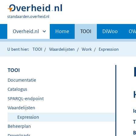
U
standaarden.overheid.nl
bent
Primaire
hier:
Andere
Overheid.nl
Home
TOOI
DiWoo
O
sites
navigatie
binnen
U bent hier:
TOOI
Waardelijsten
Work
Expression
TOOI
Documentatie
Catalogus
SPARQL-endpoint
Waardelijsten
I
Expression
T
Beheerplan
B
Downloads