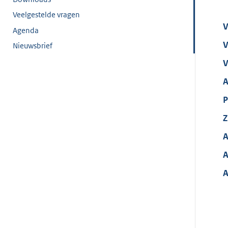
Veelgestelde vragen
V
Agenda
V
Nieuwsbrief
V
A
P
Z
A
A
A