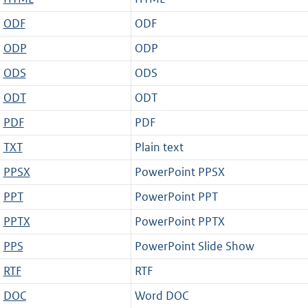
ODF
ODF
ODP
ODP
ODS
ODS
ODT
ODT
PDF
PDF
TXT
Plain text
PPSX
PowerPoint PPSX
PPT
PowerPoint PPT
PPTX
PowerPoint PPTX
PPS
PowerPoint Slide Show
RTF
RTF
DOC
Word DOC