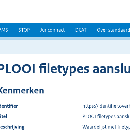
WMS
STOP
Juriconnect
DCAT
Over standaar
PLOOI filetypes aansl
Kenmerken
dentifier
https://identifier.ove
itel
PLOOI filetypes aans
eschrijving
Waardelijst met filet