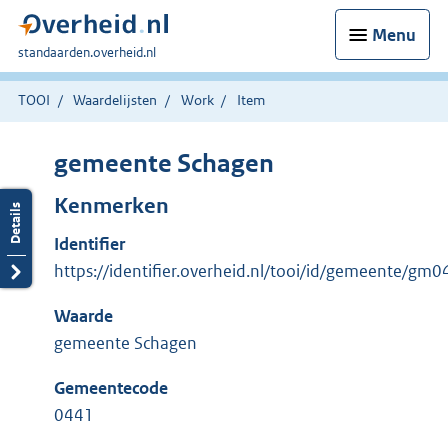
Menu
U
standaarden.overheid.nl
bent
hier:
TOOI
Waardelijsten
Work
Item
gemeente Schagen
Kenmerken
Identifier
https://identifier.overheid.nl/tooi/id/gemeente/gm
Waarde
gemeente Schagen
Gemeentecode
0441