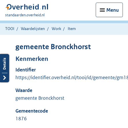
Menu
U
standaarden.overheid.nl
bent
hier:
TOOI
Waardelijsten
Work
Item
gemeente Bronckhorst
Kenmerken
Identifier
https://identifier.overheid.nl/tooi/id/gemeente/gm
Waarde
gemeente Bronckhorst
Gemeentecode
1876