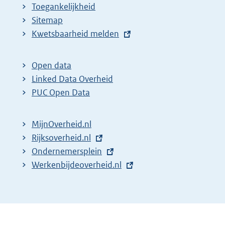
Toegankelijkheid
Sitemap
E
Kwetsbaarheid melden
x
t
Open data
e
Linked Data Overheid
r
PUC Open Data
n
e
MijnOverheid.nl
l
E
Rijksoverheid.nl
i
x
E
Ondernemersplein
n
t
x
E
Werkenbijdeoverheid.nl
k
e
t
x
:
r
e
t
n
r
e
e
n
r