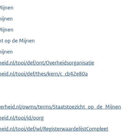
Mijnen
mijnen
Mijnen
cht op de Mijnen
mijnen
rheid.nl/tooi/def/ont/Overheidsorganisatie
erheid.nl/tooi/def/thes/kern/c_cb42e80a
verheid.nl/owms/terms/Staatstoezicht_op_de_Mijnen
heid.nl/tooi/id/oorg
rheid.nl/tooi/def/wl/RegisterwaardelijstCompleet