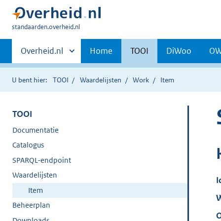
U
standaarden.overheid.nl
bent
Primaire
hier:
Andere
Overheid.nl
Home
TOOI
DiWoo
O
sites
navigatie
binnen
U bent hier:
TOOI
Waardelijsten
Work
Item
TOOI
Documentatie
Catalogus
SPARQL-endpoint
Waardelijsten
I
Item
W
Beheerplan
O
Downloads