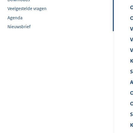
O
Veelgestelde vragen
Agenda
O
Nieuwsbrief
V
V
V
K
S
A
O
O
S
K