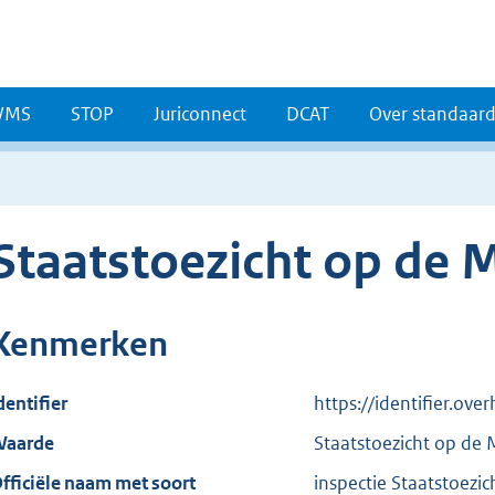
WMS
STOP
Juriconnect
DCAT
Over standaar
Staatstoezicht op de 
Kenmerken
dentifier
https://identifier.ov
aarde
Staatstoezicht op de 
fficiële naam met soort
inspectie Staatstoezi