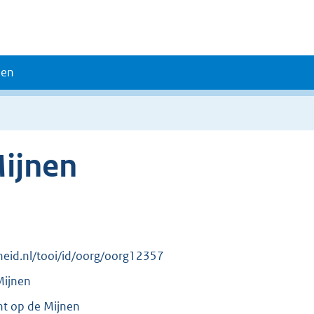
den
Mijnen
erheid.nl/tooi/id/oorg/oorg12357
Mijnen
cht op de Mijnen