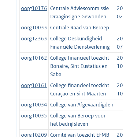
oorg10176
Centrale Adviescommissie
2007-
Draaginsigne Gewonden
02-28
oorg10033
Centrale Raad van Beroep
oorg12363
College Deskundigheid
2014-
Financiële Dienstverlening
07-01
oorg10162
College financieel toezicht
2010-
Bonaire, Sint Eustatius en
10-10
Saba
oorg10161
College financieel toezicht
2010-
Curaçao en Sint Maarten
10-10
oorg10034
College van Afgevaardigden
oorg10035
College van Beroep voor
het bedrijfsleven
oorg10209
Comité van toezicht EFMB
2014-