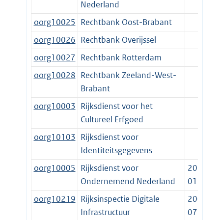
Nederland
oorg10025
Rechtbank Oost-Brabant
oorg10026
Rechtbank Overijssel
oorg10027
Rechtbank Rotterdam
oorg10028
Rechtbank Zeeland-West-
Brabant
oorg10003
Rijksdienst voor het
Cultureel Erfgoed
oorg10103
Rijksdienst voor
Identiteitsgegevens
oorg10005
Rijksdienst voor
2014-
Ondernemend Nederland
01-01
oorg10219
Rijksinspectie Digitale
2002-
Infrastructuur
07-22