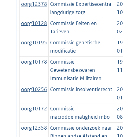
oorg12378
Commissie Expertisecentra
2019-
langdurige zorg
10-01
oorg10128
Commissie Feiten en
2013-
Tarieven
02-06
oorg10195
Commissie genetische
1995-
modificatie
01-01
oorg10178
Commissie
1953-
Gewetensbezwaren
11-18
Immunisatie Militairen
oorg10256
Commissie insolventierecht
2019-
01-01
oorg10172
Commissie
2015-
macrodoelmatigheid mbo
08-01
oorg12358
Commissie onderzoek naar
2022-
Binnenlandse Afstand en
10-01