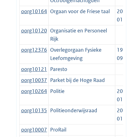
Octrooigemachtigden
oorg10164
Orgaan voor de Friese taal
2014-
01-01
oorg10120
Organisatie en Personeel
Rijk
oorg12376
Overlegorgaan Fysieke
1992-
Leefomgeving
09-18
oorg10121
Paresto
oorg10037
Parket bij de Hoge Raad
oorg10264
Politie
2013-
01-01
oorg10135
Politieonderwijsraad
2013-
01-01
oorg10007
ProRail