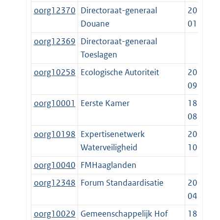
oorg12370
Directoraat-generaal
2021-
Douane
01-01
oorg12369
Directoraat-generaal
Toeslagen
oorg10258
Ecologische Autoriteit
2022-
09-19
oorg10001
Eerste Kamer
1815-
08-24
oorg10198
Expertisenetwerk
2014-
Waterveiligheid
10-23
oorg10040
FMHaaglanden
oorg12348
Forum Standaardisatie
2006-
04-09
oorg10029
Gemeenschappelijk Hof
1869-