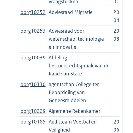
vraagstukken
01-01
oorg10252
Adviesraad Migratie
2001-
04-01
oorg10253
Adviesraad voor
2014-
wetenschap, technologie
08-01
en innovatie
oorg10039
Afdeling
bestuursrechtspraak van de
Raad van State
oorg10110
agentschap College ter
Beoordeling van
Geneesmiddelen
oorg10229
Algemene Rekenkamer
oorg10185
Auditteam Voetbal en
2012-
Veiligheid
06-27