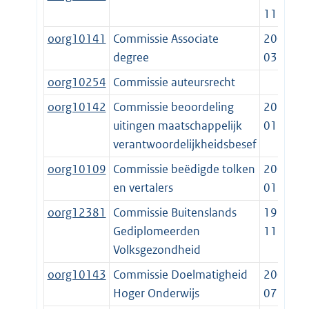
11-05
oorg10141
Commissie Associate
2009-
degree
03-01
oorg10254
Commissie auteursrecht
oorg10142
Commissie beoordeling
2018-
uitingen maatschappelijk
01-01
verantwoordelijkheidsbesef
oorg10109
Commissie beëdigde tolken
2009-
en vertalers
01-01
oorg12381
Commissie Buitenslands
1995-
Gediplomeerden
11-03
Volksgezondheid
oorg10143
Commissie Doelmatigheid
2009-
Hoger Onderwijs
07-01