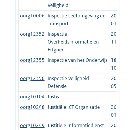
Veiligheid
oorg10006
Inspectie Leefomgeving en
2012-
Transport
01-01
oorg12352
Inspectie
2005-
Overheidsinformatie en
11-01
Erfgoed
oorg12355
Inspectie van het Onderwijs
1801-
10-02
oorg12356
Inspectie Veiligheid
2018-
Defensie
05-31
oorg10104
Justis
oorg10248
Justitiële ICT Organisatie
2022-
01-01
oorg10249
Justitiële Informatiedienst
2022-