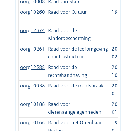
oorg10008
Raad van State
oorg10260
Raad voor Cultuur
1995-
11-22
oorg12374
Raad voor de
Kinderbescherming
oorg10261
Raad voor de leefomgeving
2012-
en infrastructuur
02-11
oorg12388
Raad voor de
2010-
rechtshandhaving
10-10
oorg10038
Raad voor de rechtspraak
2002-
01-01
oorg10188
Raad voor
2013-
dierenaangelegenheden
01-01
oorg10166
Raad voor het Openbaar
1997-
Bestuur
01-01