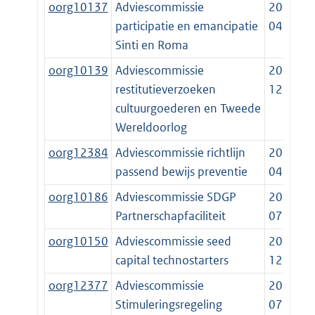
oorg10137
Adviescommissie
2015-
participatie en emancipatie
04-11
Sinti en Roma
oorg10139
Adviescommissie
2001-
restitutieverzoeken
12-23
cultuurgoederen en Tweede
Wereldoorlog
oorg12384
Adviescommissie richtlijn
2025-
passend bewijs preventie
04-11
oorg10186
Adviescommissie SDGP
2019-
Partnerschapfaciliteit
07-16
oorg10150
Adviescommissie seed
2014-
capital technostarters
12-19
oorg12377
Adviescommissie
2024-
Stimuleringsregeling
07-01