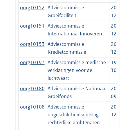
oorg10152
Adviescommissie
2014-
Groeifaciliteit
12-19
oorg10151
Adviescommissie
2014-
Internationaal Innoveren
12-19
oorg10153
Adviescommissie
2014-
Kredietcommissie
12-19
oorg10197
Adviescommissie medische
1999-
verklaringen voor de
10-01
luchtvaart
oorg10180
Adviescommissie Nationaal
2020-
Groeifonds
09-15
oorg10108
Adviescommissie
2003-
ongeschiktheidsontslag
12-02
rechterlijke ambtenaren