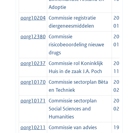
Adoptie
oorg10204
Commissie registratie
2013-
diergeneesmiddelen
01-01
oorg12380
Commissie
2003-
risicobeoordeling nieuwe
01-01
drugs
oorg10237
Commissie rol Koninklijk
2021-
Huis in de zaak J.A. Poch
11-17
oorg10170
Commissie sectorplan Bèta
2019-
en Techniek
02-23
oorg10171
Commissie sectorplan
2019-
Social Sciences and
02-23
Humanities
oorg10211
Commissie van advies
1998-