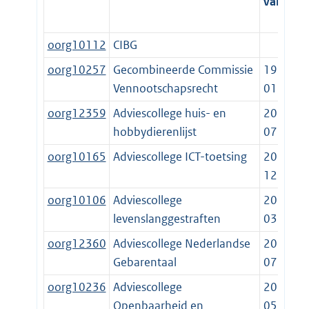
vanaf
t
oorg10112
CIBG
oorg10257
Gecombineerde Commissie
1997-
Vennootschapsrecht
01-01
oorg12359
Adviescollege huis- en
2019-
hobbydierenlijst
07-22
oorg10165
Adviescollege ICT-toetsing
2020-
12-31
oorg10106
Adviescollege
2017-
levenslanggestraften
03-01
oorg12360
Adviescollege Nederlandse
2021-
Gebarentaal
07-01
oorg10236
Adviescollege
2022-
Openbaarheid en
05-01