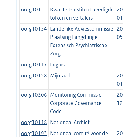
oorg10133
Kwaliteitsinstituut beëdigde
2014-
tolken en vertalers
01-01
oorg10134
Landelijke Adviescommissie
2012-
Plaatsing Langdurige
05-10
Forensisch Psychiatrische
Zorg
oorg10117
Logius
oorg10158
Mijnraad
2003-
01-01
oorg10206
Monitoring Commissie
2013-
Corporate Governance
12-11
Code
oorg10118
Nationaal Archief
oorg10193
Nationaal comité voor de
2014-