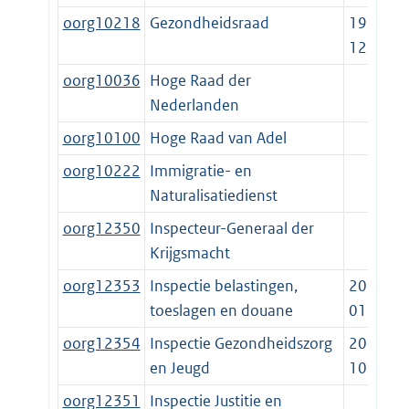
oorg10218
Gezondheidsraad
1957-
12-01
oorg10036
Hoge Raad der
Nederlanden
oorg10100
Hoge Raad van Adel
oorg10222
Immigratie- en
Naturalisatiedienst
oorg12350
Inspecteur-Generaal der
Krijgsmacht
oorg12353
Inspectie belastingen,
2022-
toeslagen en douane
01-01
oorg12354
Inspectie Gezondheidszorg
2017-
en Jeugd
10-01
oorg12351
Inspectie Justitie en