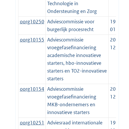
Technologie in
Ondersteuning en Zorg
oorg10250
Adviescommissie voor
1997-
burgerlijk procesrecht
01-01
oorg10155
Adviescommissie
2014-
vroegefasefinanciering
12-19
academische innovatieve
starters, hbo-innovatieve
starters en TO2-innovatieve
starters
oorg10154
Adviescommissie
2014-
vroegefasefinanciering
12-19
MKB-ondernemers en
innovatieve starters
oorg10251
Adviesraad internationale
1998-