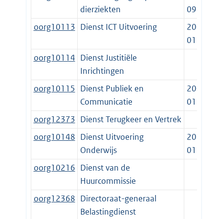
dierziekten
09-24
oorg10113
Dienst ICT Uitvoering
2005-
01-01
oorg10114
Dienst Justitiële
Inrichtingen
oorg10115
Dienst Publiek en
2006-
Communicatie
01-01
oorg12373
Dienst Terugkeer en Vertrek
oorg10148
Dienst Uitvoering
2010-
Onderwijs
01-01
oorg10216
Dienst van de
Huurcommissie
oorg12368
Directoraat-generaal
Belastingdienst