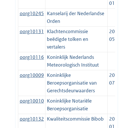
01-01
oorg10245
Kanselarij der Nederlandse
Orden
oorg10131
Klachtencommissie
2009-
beëdigde tolken en
05-25
vertalers
oorg10116
Koninklijk Nederlands
Meteorologisch Instituut
oorg10009
Koninklijke
2001-
Beroepsorganisatie van
07-16
Gerechtsdeurwaarders
oorg10010
Koninklijke Notariële
Beroepsorganisatie
oorg10132
Kwaliteitscommissie Bibob
2014-
01-01