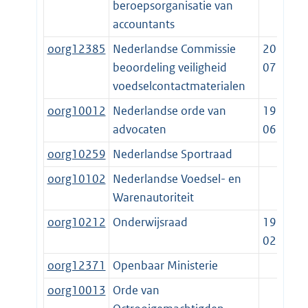
beroepsorganisatie van
accountants
oorg12385
Nederlandse Commissie
2020-
beoordeling veiligheid
07-01
voedselcontactmaterialen
oorg10012
Nederlandse orde van
1952-
advocaten
06-23
oorg10259
Nederlandse Sportraad
oorg10102
Nederlandse Voedsel- en
Warenautoriteit
oorg10212
Onderwijsraad
1919-
02-21
oorg12371
Openbaar Ministerie
oorg10013
Orde van