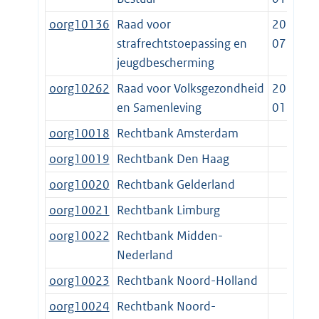
oorg10136
Raad voor
2015-
strafrechtstoepassing en
07-01
jeugdbescherming
oorg10262
Raad voor Volksgezondheid
2015-
en Samenleving
01-01
oorg10018
Rechtbank Amsterdam
oorg10019
Rechtbank Den Haag
oorg10020
Rechtbank Gelderland
oorg10021
Rechtbank Limburg
oorg10022
Rechtbank Midden-
Nederland
oorg10023
Rechtbank Noord-Holland
oorg10024
Rechtbank Noord-