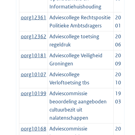
Informatiehuishouding
oorg12361
Adviescollege Rechtspositie
2022-
Politieke Ambtsdragers
01-01
oorg12362
Adviescollege toetsing
2017-
regeldruk
06-01
oorg10181
Adviescollege Veiligheid
2019-
Groningen
09-15
oorg10107
Adviescollege
2007-
Verloftoetsing tbs
10-01
oorg10199
Adviescommissie
1998-
beoordeling aangeboden
03-11
cultuurbezit uit
nalatenschappen
oorg10168
Adviescommissie
2016-