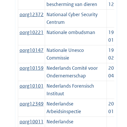
bescherming van dieren
12-18
oorg12372
Nationaal Cyber Security
Centrum
oorg10221
Nationale ombudsman
1982-
01-01
oorg10147
Nationale Unesco
1994-
Commissie
02-23
oorg10159
Nederlands Comité voor
2018-
Ondernemerschap
04-01
oorg10101
Nederlands Forensisch
Instituut
oorg12349
Nederlandse
2012-
Arbeidsinspectie
01-01
oorg10011
Nederlandse