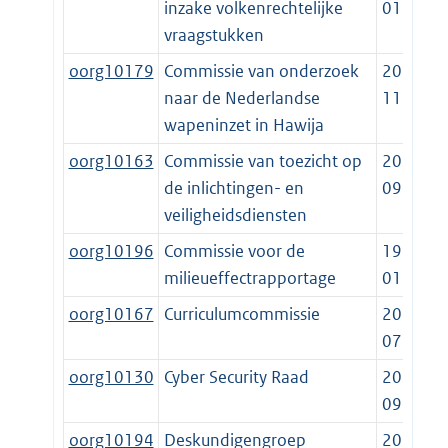
inzake volkenrechtelijke
01-01
vraagstukken
oorg10179
Commissie van onderzoek
2020-
naar de Nederlandse
11-27
wapeninzet in Hawija
oorg10163
Commissie van toezicht op
2017-
de inlichtingen- en
09-01
veiligheidsdiensten
oorg10196
Commissie voor de
1994-
milieueffectrapportage
01-01
oorg10167
Curriculumcommissie
2020-
07-28
oorg10130
Cyber Security Raad
2012-
09-04
oorg10194
Deskundigengroep
2013-