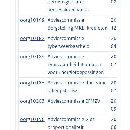
beroepsgerichte
08-01
keuzevakken vmbo
oorg10149
Adviescommissie
2014-
Borgstelling MKB-kredieten
12-19
oorg10182
Adviescommissie
2018-
cyberweerbaarheid
04-01
oorg10184
Adviescommissie
2017-
Duurzaamheid Biomassa
07-01
voor Energietoepassingen
oorg10183
Adviescommissie duurzame
2017-
scheepsbouw
07-15
oorg10203
Adviescommissie EFMZV
2015-
09-01
oorg10156
Adviescommissie Gids
2017-
proportionaliteit
06-01