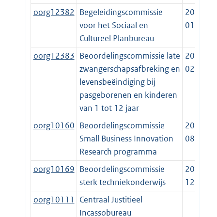
oorg12382
Begeleidingscommissie
2013-
voor het Sociaal en
01-03
Cultureel Planbureau
oorg12383
Beoordelingscommissie late
2016-
zwangerschapsafbreking en
02-01
levensbeëindiging bij
pasgeborenen en kinderen
van 1 tot 12 jaar
oorg10160
Beoordelingscommissie
2010-
Small Business Innovation
08-12
Research programma
oorg10169
Beoordelingscommissie
2018-
sterk techniekonderwijs
12-01
oorg10111
Centraal Justitieel
Incassobureau