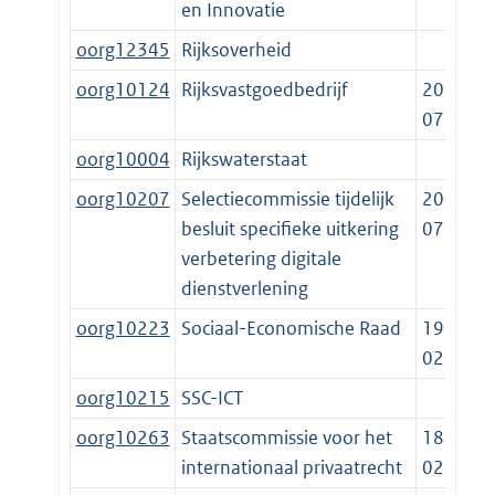
en Innovatie
oorg12345
Rijksoverheid
oorg10124
Rijksvastgoedbedrijf
2014-
07-01
oorg10004
Rijkswaterstaat
oorg10207
Selectiecommissie tijdelijk
2020-
besluit specifieke uitkering
07-11
verbetering digitale
dienstverlening
oorg10223
Sociaal-Economische Raad
1950-
02-15
oorg10215
SSC-ICT
oorg10263
Staatscommissie voor het
1897-
internationaal privaatrecht
02-20