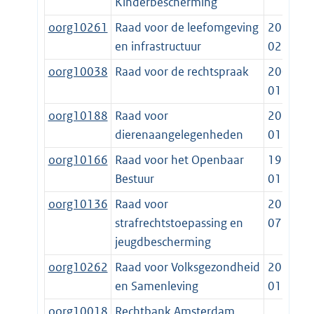
Kinderbescherming
oorg10261
Raad voor de leefomgeving
2012-
en infrastructuur
02-11
oorg10038
Raad voor de rechtspraak
2002-
01-01
oorg10188
Raad voor
2013-
dierenaangelegenheden
01-01
oorg10166
Raad voor het Openbaar
1997-
Bestuur
01-01
oorg10136
Raad voor
2015-
strafrechtstoepassing en
07-01
jeugdbescherming
oorg10262
Raad voor Volksgezondheid
2015-
en Samenleving
01-01
oorg10018
Rechtbank Amsterdam