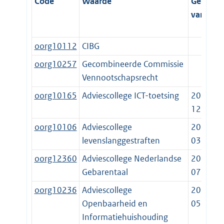
Code
Waarde
Geldig
vanaf
t
oorg10112
CIBG
oorg10257
Gecombineerde Commissie
Vennootschapsrecht
oorg10165
Adviescollege ICT-toetsing
2020-
12-31
oorg10106
Adviescollege
2017-
levenslanggestraften
03-01
oorg12360
Adviescollege Nederlandse
2021-
Gebarentaal
07-01
oorg10236
Adviescollege
2022-
Openbaarheid en
05-01
Informatiehuishouding