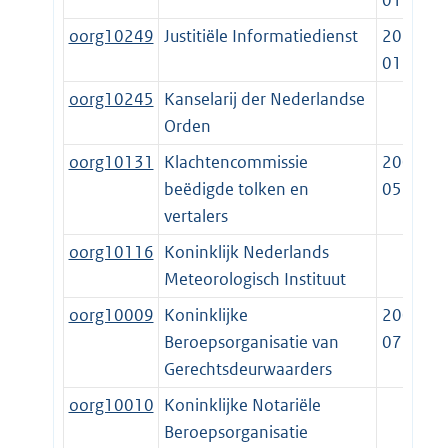
01-01
oorg10249
Justitiële Informatiedienst
2022-
01-01
oorg10245
Kanselarij der Nederlandse
Orden
oorg10131
Klachtencommissie
2009-
beëdigde tolken en
05-25
vertalers
oorg10116
Koninklijk Nederlands
Meteorologisch Instituut
oorg10009
Koninklijke
2001-
Beroepsorganisatie van
07-16
Gerechtsdeurwaarders
oorg10010
Koninklijke Notariële
Beroepsorganisatie