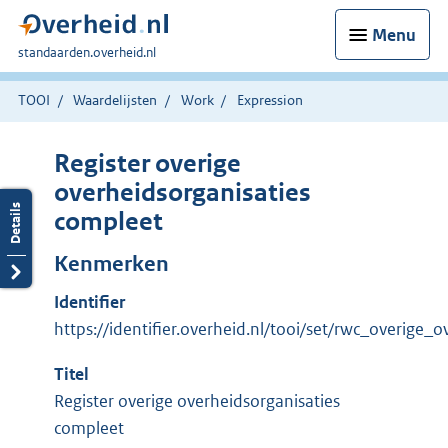
Menu
U
standaarden.overheid.nl
bent
hier:
TOOI
Waardelijsten
Work
Expression
Register overige
overheidsorganisaties
compleet
Kenmerken
Identifier
https://identifier.overheid.nl/tooi/set/rwc_overige
Titel
Register overige overheidsorganisaties
compleet