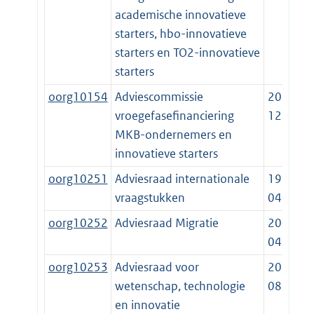
academische innovatieve
starters, hbo-innovatieve
starters en TO2-innovatieve
starters
oorg10154
Adviescommissie
2014-
vroegefasefinanciering
12-19
MKB-ondernemers en
innovatieve starters
oorg10251
Adviesraad internationale
1998-
vraagstukken
04-15
oorg10252
Adviesraad Migratie
2001-
04-01
oorg10253
Adviesraad voor
2014-
wetenschap, technologie
08-01
en innovatie