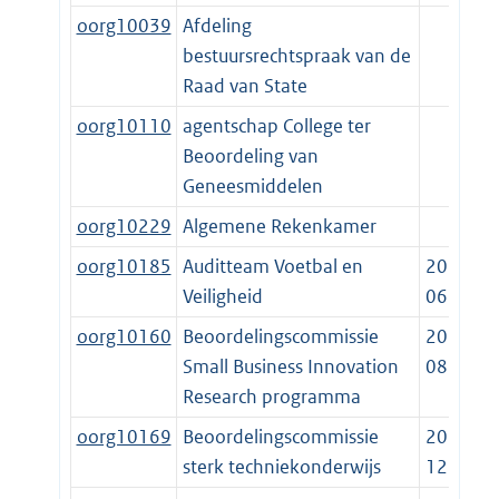
oorg10039
Afdeling
bestuursrechtspraak van de
Raad van State
oorg10110
agentschap College ter
Beoordeling van
Geneesmiddelen
oorg10229
Algemene Rekenkamer
oorg10185
Auditteam Voetbal en
2012-
Veiligheid
06-27
oorg10160
Beoordelingscommissie
2010-
Small Business Innovation
08-12
Research programma
oorg10169
Beoordelingscommissie
2018-
sterk techniekonderwijs
12-01