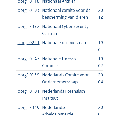
oorg10118
Nationaal Archief
oorg10193
Nationaal comité voor de
2014-
bescherming van dieren
12-18
oorg12372
Nationaal Cyber Security
Centrum
oorg10221
Nationale ombudsman
1982-
01-01
oorg10147
Nationale Unesco
1994-
Commissie
02-23
oorg10159
Nederlands Comité voor
2018-
Ondernemerschap
04-01
oorg10101
Nederlands Forensisch
Instituut
oorg12349
Nederlandse
2012-
Arbeidsinspectie
01-01