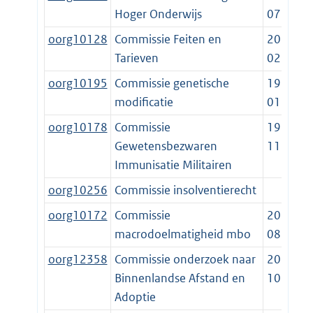
Hoger Onderwijs
07-01
oorg10128
Commissie Feiten en
2013-
Tarieven
02-06
oorg10195
Commissie genetische
1995-
modificatie
01-01
oorg10178
Commissie
1953-
Gewetensbezwaren
11-18
Immunisatie Militairen
oorg10256
Commissie insolventierecht
oorg10172
Commissie
2015-
macrodoelmatigheid mbo
08-01
oorg12358
Commissie onderzoek naar
2022-
Binnenlandse Afstand en
10-01
Adoptie