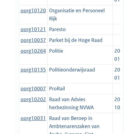
oorg10120
Organisatie en Personeel
Rijk
oorg10121
Paresto
oorg10037
Parket bij de Hoge Raad
oorg10264
Politie
2013-
01-01
oorg10135
Politieonderwijsraad
2013-
01-01
oorg10007
ProRail
oorg10202
Raad van Advies
2019-
herbezinning NVWA
10-15
oorg10031
Raad van Beroep in
Ambtenarenzaken van