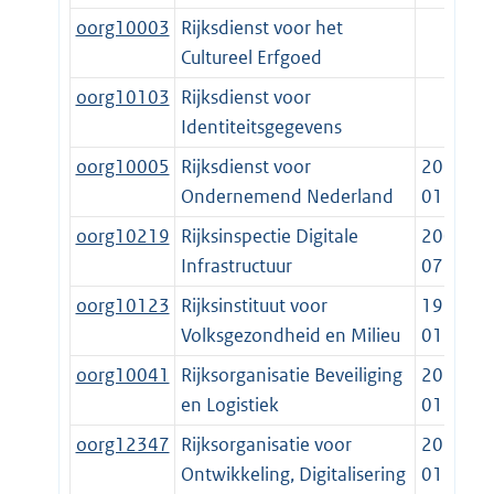
oorg10003
Rijksdienst voor het
Cultureel Erfgoed
oorg10103
Rijksdienst voor
Identiteitsgegevens
oorg10005
Rijksdienst voor
2014-
Ondernemend Nederland
01-01
oorg10219
Rijksinspectie Digitale
2002-
Infrastructuur
07-22
oorg10123
Rijksinstituut voor
1984-
Volksgezondheid en Milieu
01-01
oorg10041
Rijksorganisatie Beveiliging
2023-
en Logistiek
01-01
oorg12347
Rijksorganisatie voor
2023-
Ontwikkeling, Digitalisering
01-01