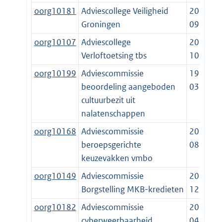
oorg10181
Adviescollege Veiligheid
2019-
Groningen
09-15
oorg10107
Adviescollege
2007-
Verloftoetsing tbs
10-01
oorg10199
Adviescommissie
1998-
beoordeling aangeboden
03-11
cultuurbezit uit
nalatenschappen
oorg10168
Adviescommissie
2016-
beroepsgerichte
08-01
keuzevakken vmbo
oorg10149
Adviescommissie
2014-
Borgstelling MKB-kredieten
12-19
oorg10182
Adviescommissie
2018-
cyberweerbaarheid
04-01