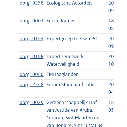
oorg10258
Ecologische Autoriteit
2022-
09-19
oorg10001
Eerste Kamer
1815-
08-24
oorg10144
Expertgroep toetsen PO
2014-
09-19
oorg10198
Expertisenetwerk
2014-
Waterveiligheid
10-23
oorg10040
FMHaaglanden
oorg12348
Forum Standaardisatie
2006-
04-09
oorg10029
Gemeenschappelijk Hof
1869-
van Justitie van Aruba,
05-01
Curaçao, Sint Maarten en
van Bonaire, Sint Eustatius