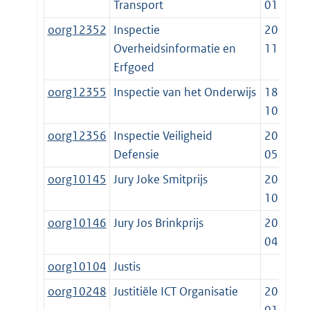
Transport
01-01
oorg12352
Inspectie
2005-
Overheidsinformatie en
11-01
Erfgoed
oorg12355
Inspectie van het Onderwijs
1801-
10-02
oorg12356
Inspectie Veiligheid
2018-
Defensie
05-31
oorg10145
Jury Joke Smitprijs
2017-
10-10
oorg10146
Jury Jos Brinkprijs
2017-
04-25
oorg10104
Justis
oorg10248
Justitiële ICT Organisatie
2022-