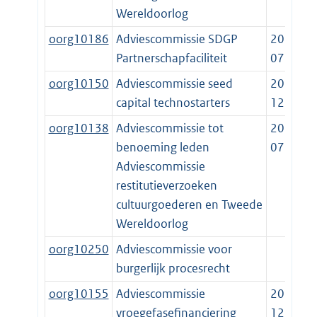
Wereldoorlog
oorg10186
Adviescommissie SDGP
2019-
Partnerschapfaciliteit
07-16
oorg10150
Adviescommissie seed
2014-
capital technostarters
12-19
oorg10138
Adviescommissie tot
2016-
benoeming leden
07-16
Adviescommissie
restitutieverzoeken
cultuurgoederen en Tweede
Wereldoorlog
oorg10250
Adviescommissie voor
burgerlijk procesrecht
oorg10155
Adviescommissie
2014-
vroegefasefinanciering
12-19