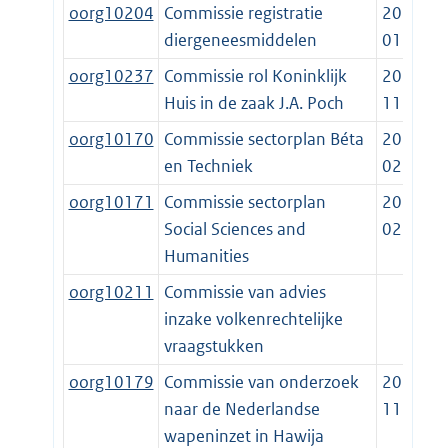
oorg10204
Commissie registratie
2013-
diergeneesmiddelen
01-01
oorg10237
Commissie rol Koninklijk
2021-
Huis in de zaak J.A. Poch
11-17
oorg10170
Commissie sectorplan Béta
2019-
en Techniek
02-23
oorg10171
Commissie sectorplan
2019-
Social Sciences and
02-23
Humanities
oorg10211
Commissie van advies
inzake volkenrechtelijke
vraagstukken
oorg10179
Commissie van onderzoek
2020-
naar de Nederlandse
11-27
wapeninzet in Hawija