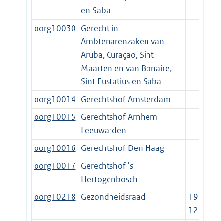
en Saba
oorg10030
Gerecht in
Ambtenarenzaken van
Aruba, Curaçao, Sint
Maarten en van Bonaire,
Sint Eustatius en Saba
oorg10014
Gerechtshof Amsterdam
oorg10015
Gerechtshof Arnhem-
Leeuwarden
oorg10016
Gerechtshof Den Haag
oorg10017
Gerechtshof 's-
Hertogenbosch
oorg10218
Gezondheidsraad
1957-
12-01