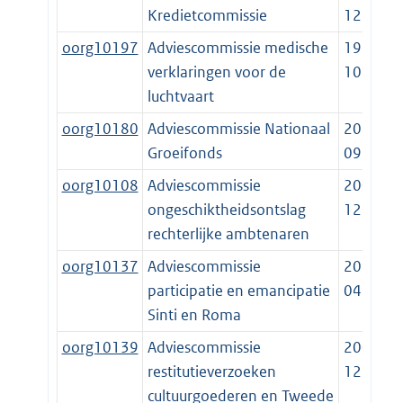
Kredietcommissie
12-19
oorg10197
Adviescommissie medische
1999-
verklaringen voor de
10-01
luchtvaart
oorg10180
Adviescommissie Nationaal
2020-
Groeifonds
09-15
oorg10108
Adviescommissie
2003-
ongeschiktheidsontslag
12-02
rechterlijke ambtenaren
oorg10137
Adviescommissie
2015-
participatie en emancipatie
04-11
Sinti en Roma
oorg10139
Adviescommissie
2001-
restitutieverzoeken
12-23
cultuurgoederen en Tweede