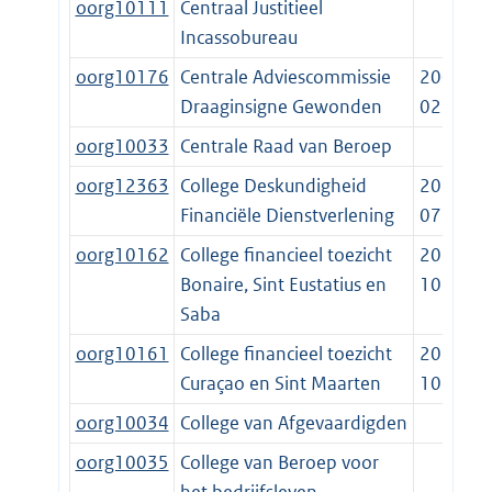
oorg10111
Centraal Justitieel
Incassobureau
oorg10176
Centrale Adviescommissie
2007-
Draaginsigne Gewonden
02-28
oorg10033
Centrale Raad van Beroep
oorg12363
College Deskundigheid
2014-
Financiële Dienstverlening
07-01
oorg10162
College financieel toezicht
2010-
Bonaire, Sint Eustatius en
10-10
Saba
oorg10161
College financieel toezicht
2010-
Curaçao en Sint Maarten
10-10
oorg10034
College van Afgevaardigden
oorg10035
College van Beroep voor