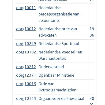
oorg10011
Nederlandse
beroepsorganisatie van
accountants
oorg10012
Nederlandse orde van
1952-
advocaten
06-23
oorg10259
Nederlandse Sportraad
oorg10102
Nederlandse Voedsel- en
Warenautoriteit
oorg10212
Onderwijsraad
oorg12371
Openbaar Ministerie
oorg10013
Orde van
Octrooigemachtigden
oorg10164
Orgaan voor de Friese taal
2014-
01-01