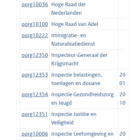
oorg10036
Hoge Raad der
Nederlanden
oorg10100
Hoge Raad van Adel
oorg10222
Immigratie- en
Naturalisatiedienst
oorg12350
Inspecteur-Generaal der
Krijgsmacht
oorg12353
Inspectie belastingen,
2022-
toeslagen en douane
01-01
oorg12354
Inspectie Gezondheidszorg
2017-
en Jeugd
10-01
oorg12351
Inspectie Justitie en
Veiligheid
oorg10006
Inspectie Leefomgeving en
2012-