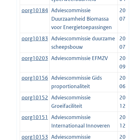
oorg10184
Adviescommissie
2017-
Duurzaamheid Biomassa
07-01
voor Energietoepassingen
oorg10183
Adviescommissie duurzame
2017-
scheepsbouw
07-15
oorg10203
Adviescommissie EFMZV
2015-
09-01
oorg10156
Adviescommissie Gids
2017-
proportionaliteit
06-01
oorg10152
Adviescommissie
2014-
Groeifaciliteit
12-19
oorg10151
Adviescommissie
2014-
Internationaal Innoveren
12-19
oorg10153
Adviescommissie
2014-