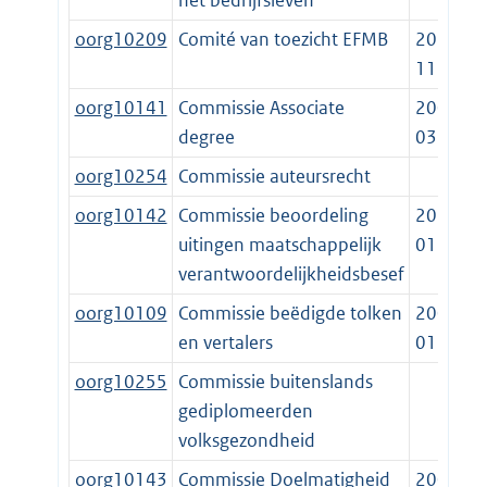
het bedrijfsleven
oorg10209
Comité van toezicht EFMB
2014-
11-05
oorg10141
Commissie Associate
2009-
degree
03-01
oorg10254
Commissie auteursrecht
oorg10142
Commissie beoordeling
2018-
uitingen maatschappelijk
01-01
verantwoordelijkheidsbesef
oorg10109
Commissie beëdigde tolken
2009-
en vertalers
01-01
oorg10255
Commissie buitenslands
gediplomeerden
volksgezondheid
oorg10143
Commissie Doelmatigheid
2009-