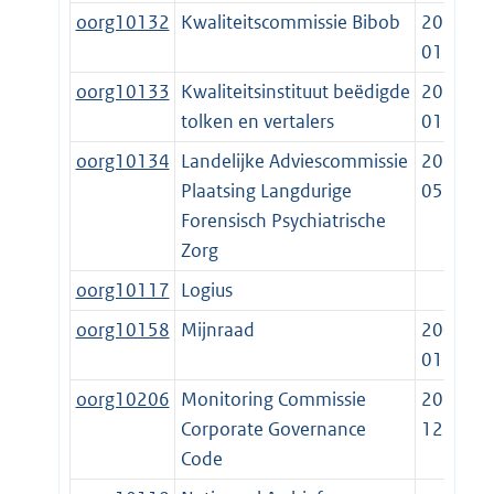
oorg10132
Kwaliteitscommissie Bibob
2014-
01-01
oorg10133
Kwaliteitsinstituut beëdigde
2014-
tolken en vertalers
01-01
oorg10134
Landelijke Adviescommissie
2012-
Plaatsing Langdurige
05-10
Forensisch Psychiatrische
Zorg
oorg10117
Logius
oorg10158
Mijnraad
2003-
01-01
oorg10206
Monitoring Commissie
2013-
Corporate Governance
12-11
Code