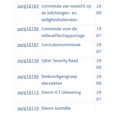
oorg10163
Commissie van toezicht op
2017-
de inlichtingen- en
09-01
veiligheidsdiensten
oorg10196
Commissie voor de
1994-
milieueffectrapportage
01-01
oorg10167
Curriculumcommissie
2020-
07-28
oorg10130
Cyber Security Raad
2012-
09-04
oorg10194
Deskundigengroep
2013-
dierziekten
09-24
oorg10113
Dienst ICT Uitvoering
2005-
01-01
oorg10114
Dienst Justitiële