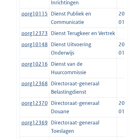
Inrichtingen
oorg10115
Dienst Publiek en
2006-
Communicatie
01-01
oorg12373
Dienst Terugkeer en Vertrek
oorg10148
Dienst Uitvoering
2010-
Onderwijs
01-01
oorg10216
Dienst van de
Huurcommissie
oorg12368
Directoraat-generaal
Belastingdienst
oorg12370
Directoraat-generaal
2021-
Douane
01-01
oorg12369
Directoraat-generaal
Toeslagen