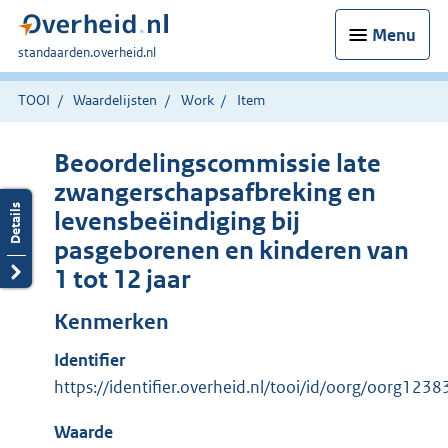
Menu
U
standaarden.overheid.nl
bent
hier:
TOOI
Waardelijsten
Work
Item
Beoordelingscommissie late
zwangerschapsafbreking en
levensbeëindiging bij
pasgeborenen en kinderen van
1 tot 12 jaar
Kenmerken
Identifier
https://identifier.overheid.nl/tooi/id/oorg/oorg1238
Waarde