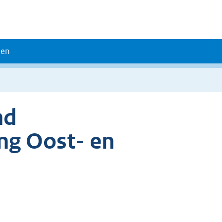
den
nd
ing Oost- en