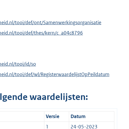
erheid.nl/tooi/def/ont/Samenwerkingsorganisatie
erheid.nl/tooi/def/thes/kern/c_a04c8796
heid.nl/tooi/id/so
rheid.nl/tooi/def/wl/RegisterwaardelijstOpPeildatum
lgende waardelijsten:
Versie
Datum
1
24-05-2023