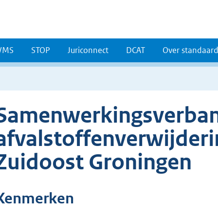
WMS
STOP
Juriconnect
DCAT
Over standaar
Samenwerkingsverba
afvalstoffenverwijder
Zuidoost Groningen
Kenmerken