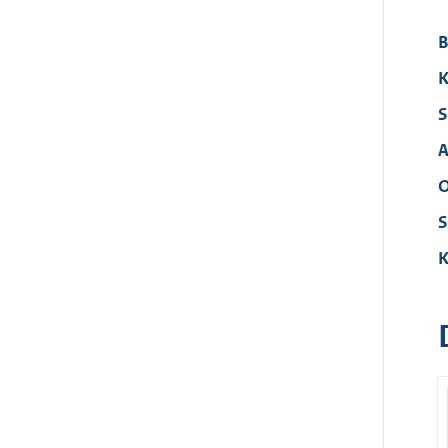
B
K
S
A
O
S
K