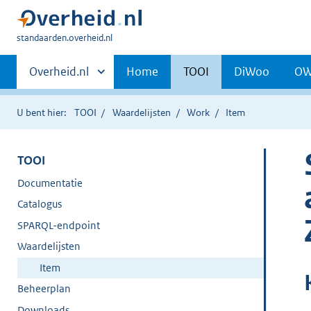
U
standaarden.overheid.nl
bent
Primaire
hier:
Andere
Overheid.nl
Home
TOOI
DiWoo
O
sites
navigatie
binnen
U bent hier:
TOOI
Waardelijsten
Work
Item
TOOI
Documentatie
Catalogus
SPARQL-endpoint
Waardelijsten
Item
Beheerplan
Downloads