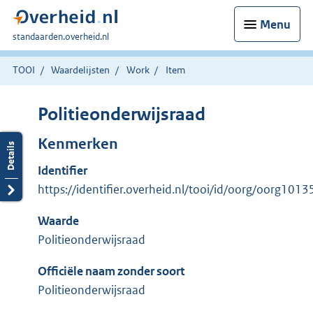
Menu
U
standaarden.overheid.nl
bent
hier:
TOOI
Waardelijsten
Work
Item
Politieonderwijsraad
Kenmerken
Identifier
https://identifier.overheid.nl/tooi/id/oorg/oorg1013
Waarde
Politieonderwijsraad
Officiële naam zonder soort
Politieonderwijsraad