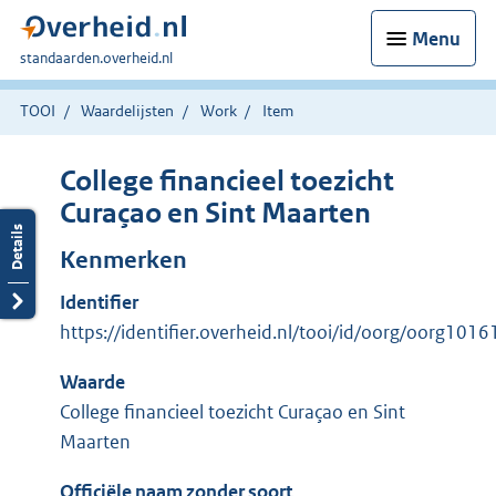
Menu
U
standaarden.overheid.nl
bent
hier:
TOOI
Waardelijsten
Work
Item
College financieel toezicht
Curaçao en Sint Maarten
Kenmerken
Identifier
https://identifier.overheid.nl/tooi/id/oorg/oorg1016
Waarde
College financieel toezicht Curaçao en Sint
Maarten
Officiële naam zonder soort