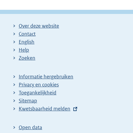
Over deze website
Contact
English
Help
Zoeken
Informatie hergebruiken
Privacy en cookies
Toegankelijkheid
Sitemap
E
Kwetsbaarheid melden
x
t
Open data
e