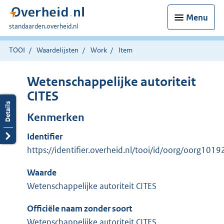
Menu
U
standaarden.overheid.nl
bent
hier:
TOOI
Waardelijsten
Work
Item
Wetenschappelijke autoriteit
CITES
Kenmerken
Identifier
https://identifier.overheid.nl/tooi/id/oorg/oorg1019
Waarde
Wetenschappelijke autoriteit CITES
Officiële naam zonder soort
Wetenschappelijke autoriteit CITES