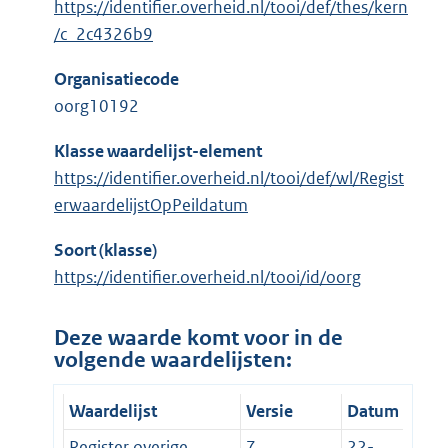
https://identifier.overheid.nl/tooi/def/thes/kern
/c_2c4326b9
Organisatiecode
oorg10192
Klasse waardelijst-element
https://identifier.overheid.nl/tooi/def/wl/Regist
erwaardelijstOpPeildatum
Soort (klasse)
https://identifier.overheid.nl/tooi/id/oorg
Deze waarde komt voor in de
volgende waardelijsten:
Waardelijst
Versie
Datum
Register overige
7
22-