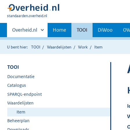
U
standaarden.overheid.nl
bent
Primaire
hier:
Andere
Overheid.nl
Home
TOOI
DiWoo
O
sites
navigatie
binnen
U bent hier:
TOOI
Waardelijsten
Work
Item
TOOI
Documentatie
Catalogus
SPARQL-endpoint
Waardelijsten
I
Item
W
Beheerplan
O
Downloads