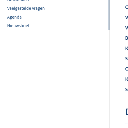
O
Veelgestelde vragen
Agenda
V
Nieuwsbrief
V
B
K
S
O
K
S