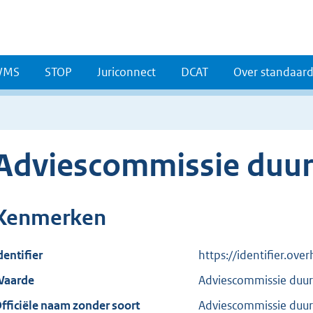
WMS
STOP
Juriconnect
DCAT
Over standaar
Adviescommissie duu
Kenmerken
dentifier
https://identifier.ov
aarde
Adviescommissie duu
fficiële naam zonder soort
Adviescommissie duu