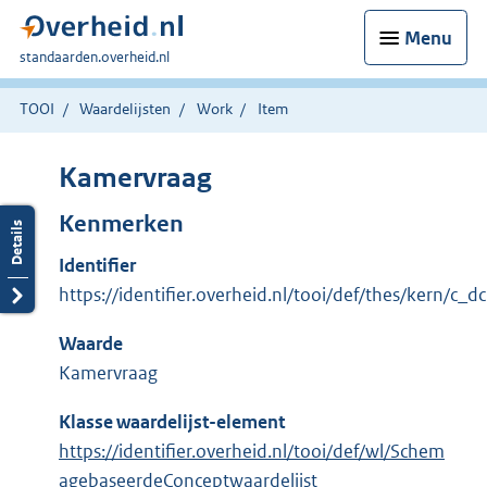
Menu
U
standaarden.overheid.nl
bent
hier:
TOOI
Waardelijsten
Work
Item
Kamervraag
Kenmerken
Identifier
https://identifier.overheid.nl/tooi/def/thes/kern/c_
Waarde
Kamervraag
Klasse waardelijst-element
https://identifier.overheid.nl/tooi/def/wl/Schem
agebaseerdeConceptwaardelijst