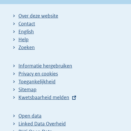
Over deze website
Contact
English
Help
Zoeken
Informatie hergebruiken
Privacy en cookies
Toegankelijkheid
Sitemap
E
Kwetsbaarheid melden
x
t
Open data
e
Linked Data Overheid
r