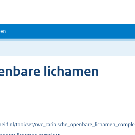
den
penbare lichamen
erheid.nl/tooi/set/rwc_caribische_openbare_lichamen_comple