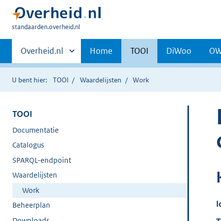
U
standaarden.overheid.nl
bent
Primaire
hier:
Andere
Overheid.nl
Home
TOOI
DiWoo
O
sites
navigatie
binnen
U bent hier:
TOOI
Waardelijsten
Work
TOOI
Documentatie
Catalogus
SPARQL-endpoint
Waardelijsten
Work
I
Beheerplan
Downloads