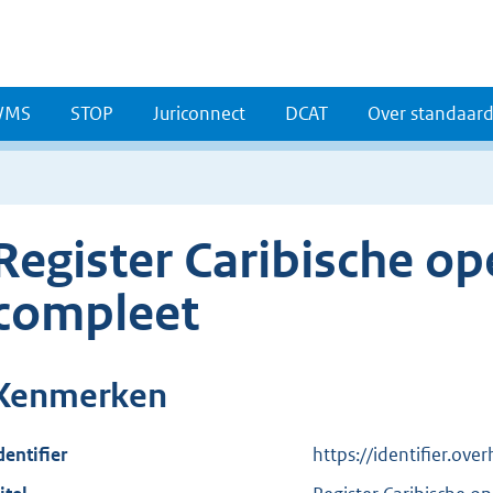
WMS
STOP
Juriconnect
DCAT
Over standaar
Register Caribische o
compleet
Kenmerken
dentifier
https://identifier.ov