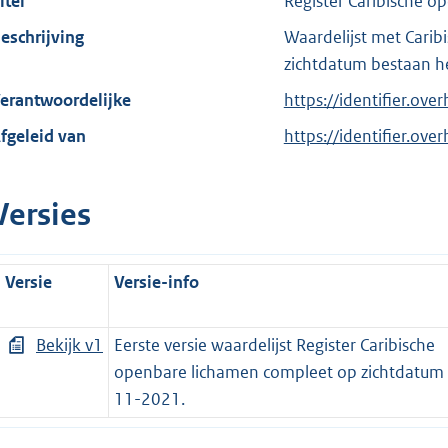
itel
Register Caribische 
eschrijving
Waardelijst met Carib
zichtdatum bestaan he
erantwoordelijke
https://identifier.ove
fgeleid van
https://identifier.over
Versies
Versie
Versie-info
Bekijk v1
Eerste versie waardelijst Register Caribische
openbare lichamen compleet op zichtdatum
11-2021.