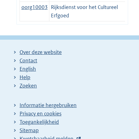
oorg10003
Rijksdienst voor het Cultureel
Erfgoed
Over deze website
Contact
English
Help
Zoeken
Informatie hergebruiken
Privacy en cookies
Toegankelijkheid
Sitemap
E
Kwetsbaarheid melden