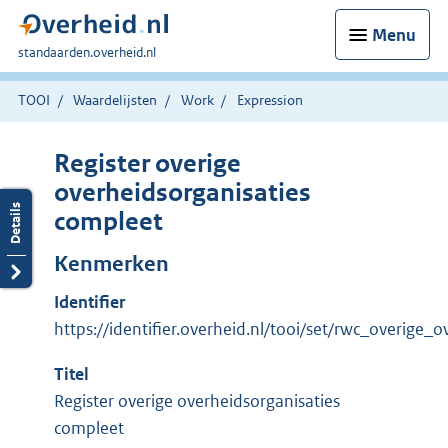
Menu
U
standaarden.overheid.nl
bent
hier:
TOOI
Waardelijsten
Work
Expression
Register overige
overheidsorganisaties
compleet
Kenmerken
Identifier
https://identifier.overheid.nl/tooi/set/rwc_overige
Titel
Register overige overheidsorganisaties
compleet