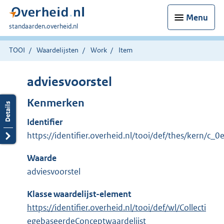
Menu
U
standaarden.overheid.nl
bent
hier:
TOOI
Waardelijsten
Work
Item
adviesvoorstel
Kenmerken
Identifier
https://identifier.overheid.nl/tooi/def/thes/kern/c_
Waarde
adviesvoorstel
Klasse waardelijst-element
https://identifier.overheid.nl/tooi/def/wl/Collecti
egebaseerdeConceptwaardelijst