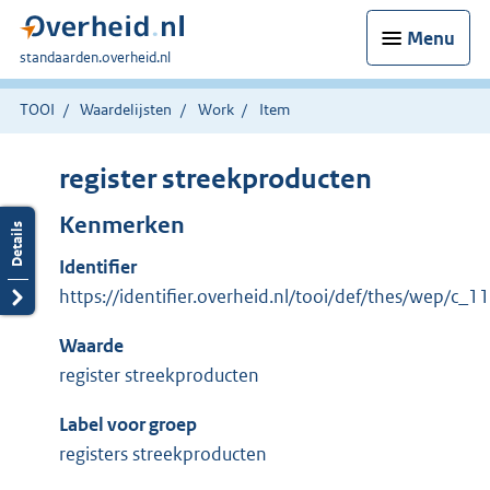
Menu
U
standaarden.overheid.nl
bent
hier:
TOOI
Waardelijsten
Work
Item
register streekproducten
Kenmerken
Identifier
https://identifier.overheid.nl/tooi/def/thes/wep/c_
Waarde
register streekproducten
Label voor groep
registers streekproducten