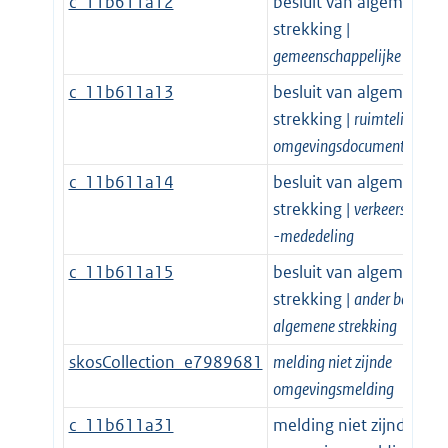
c_11b611a12
besluit van algemene
strekking |
gemeenschappelijke regelin
c_11b611a13
besluit van algemene
strekking |
ruimtelijk plan
omgevingsdocument
c_11b611a14
besluit van algemene
strekking |
verkeersbesluit
-mededeling
c_11b611a15
besluit van algemene
strekking |
ander besluit v
algemene strekking
skosCollection_e7989681
melding niet zijnde
omgevingsmelding
c_11b611a31
melding niet zijnde