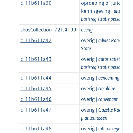
c_11b611a30
oproeping of juridische
kennisgeving |
uitschrijvi
basisregistratie personen
skosCollection_72fc4199
overig
c_11b611a42
overig |
advies Raad van
State
c_11b611a43
overig |
autorisatiebesluit
basisregistratie personen
c_11b611a44
overig |
benoeming of onts
c_11b611a45
overig |
circulaire
c_11b611a46
overig |
convenant
c_11b611a47
overig |
Gazette Raad voor
plantenrassen
c_11b611a48
overig |
interne regeling