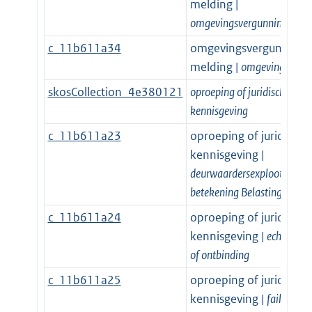
melding |
omgevingsvergunning
c_11b611a34
omgevingsvergunning o
melding |
omgevingsmeld
skosCollection_4e380121
oproeping of juridische
kennisgeving
c_11b611a23
oproeping of juridische
kennisgeving |
deurwaardersexploot of
betekening Belastingdienst
c_11b611a24
oproeping of juridische
kennisgeving |
echtscheid
of ontbinding
c_11b611a25
oproeping of juridische
kennisgeving |
faillissem