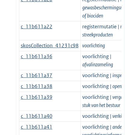
gewasbeschermingsmiddel
of biociden
c_11b611a22
registermutatie |
register
streekproducten
skosCollection_41231c98
voorlichting
c_11b611a36
voorlichting |
afvalinzameling
c_11b611a37
voorlichting |
inspraak
c_11b611a38
voorlichting |
openingstij
c_11b611a39
voorlichting |
vergadering
stuk van het bestuur
c_11b611a40
voorlichting |
verkiezinge
c_11b611a41
voorlichting |
andere