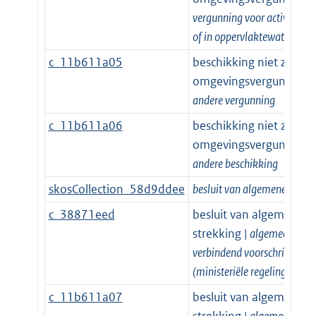
vergunning voor activiteiten
of in oppervlaktewater
c_11b611a05
beschikking niet zijnde
omgevingsvergunning |
andere vergunning
c_11b611a06
beschikking niet zijnde
omgevingsvergunning |
andere beschikking
skosCollection_58d9ddee
besluit van algemene strekk
c_38871eed
besluit van algemene
strekking |
algemeen
verbindend voorschrift
(ministeriële regeling)
c_11b611a07
besluit van algemene