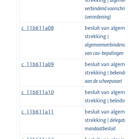
strekking |
algemeen
verbindend voorschrift
(verordening)
c_11b611a08
besluit van algemene
strekking |
algemeenverbindendverklar
van cao-bepalingen
c_11b611a09
besluit van algemene
strekking |
bekendmakin
aan de scheepvaart
c_11b611a10
besluit van algemene
strekking |
beleidsregel
c_11b611a11
besluit van algemene
strekking |
delegatie- of
mandaatbesluit