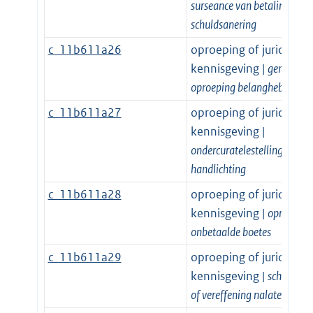
surseance van betaling of
schuldsanering
c_11b611a26
oproeping of juridische
kennisgeving |
gerechteli
oproeping belanghebbende
c_11b611a27
oproeping of juridische
kennisgeving |
ondercuratelestelling of
handlichting
c_11b611a28
oproeping of juridische
kennisgeving |
oproeping
onbetaalde boetes
c_11b611a29
oproeping of juridische
kennisgeving |
schuldeise
of vereffening nalatenschap