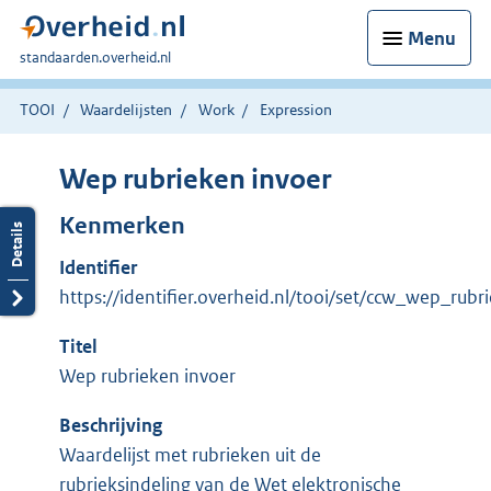
Menu
U
standaarden.overheid.nl
bent
hier:
TOOI
Waardelijsten
Work
Expression
Wep rubrieken invoer
Kenmerken
Identifier
https://identifier.overheid.nl/tooi/set/ccw_wep_rubr
Titel
Wep rubrieken invoer
Beschrijving
Waardelijst met rubrieken uit de
rubrieksindeling van de Wet elektronische