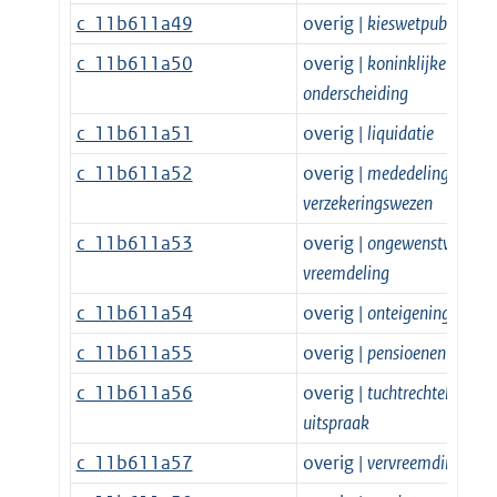
c_11b611a49
overig |
kieswetpublicatie
c_11b611a50
overig |
koninklijke
onderscheiding
c_11b611a51
overig |
liquidatie
c_11b611a52
overig |
mededeling
verzekeringswezen
c_11b611a53
overig |
ongewenstverklar
vreemdeling
c_11b611a54
overig |
onteigening
c_11b611a55
overig |
pensioenen
c_11b611a56
overig |
tuchtrechtelijke
uitspraak
c_11b611a57
overig |
vervreemding erfg