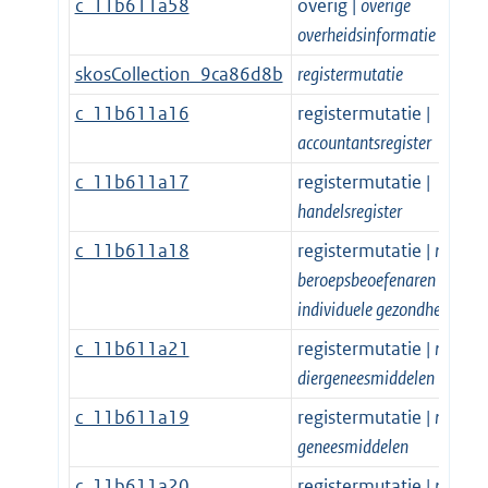
c_11b611a58
overig |
overige
overheidsinformatie
skosCollection_9ca86d8b
registermutatie
c_11b611a16
registermutatie |
accountantsregister
c_11b611a17
registermutatie |
handelsregister
c_11b611a18
registermutatie |
register
beroepsbeoefenaren
individuele gezondheidszor
c_11b611a21
registermutatie |
register
diergeneesmiddelen
c_11b611a19
registermutatie |
register
geneesmiddelen
c_11b611a20
registermutatie |
register