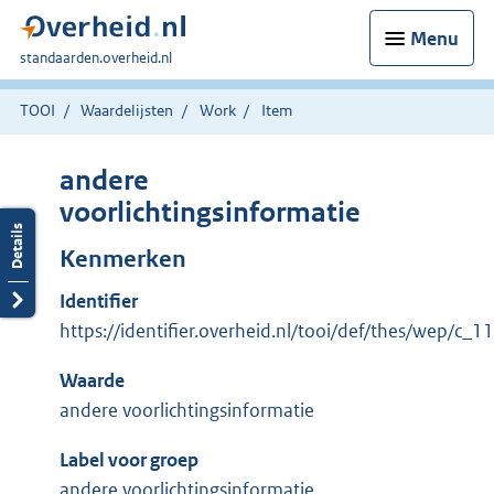
Menu
U
standaarden.overheid.nl
bent
hier:
TOOI
Waardelijsten
Work
Item
andere
voorlichtingsinformatie
Kenmerken
Identifier
https://identifier.overheid.nl/tooi/def/thes/wep/c_
Waarde
andere voorlichtingsinformatie
Label voor groep
andere voorlichtingsinformatie