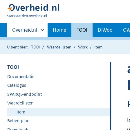
U
standaarden.overheid.nl
bent
Primaire
hier:
Andere
Overheid.nl
Home
TOOI
DiWoo
O
sites
navigatie
binnen
U bent hier:
TOOI
Waardelijsten
Work
Item
TOOI
Documentatie
Catalogus
SPARQL-endpoint
Waardelijsten
Item
I
Beheerplan
Downloads