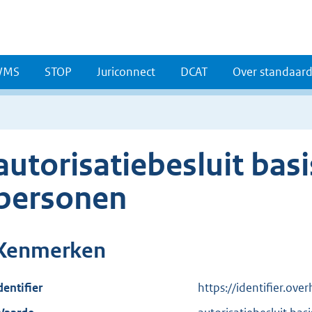
WMS
STOP
Juriconnect
DCAT
Over standaar
autorisatiebesluit basi
personen
Kenmerken
dentifier
https://identifier.ov