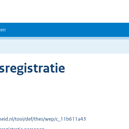
den
sregistratie
erheid.nl/tooi/def/thes/wep/c_11b611a43