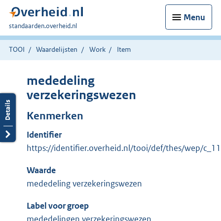
Menu
U
standaarden.overheid.nl
bent
hier:
TOOI
Waardelijsten
Work
Item
mededeling
verzekeringswezen
Kenmerken
Identifier
https://identifier.overheid.nl/tooi/def/thes/wep/c_
Waarde
mededeling verzekeringswezen
Label voor groep
mededelingen verzekeringswezen