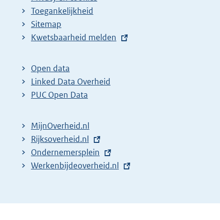
Toegankelijkheid
Sitemap
E
Kwetsbaarheid melden
x
t
Open data
e
Linked Data Overheid
r
PUC Open Data
n
e
MijnOverheid.nl
l
E
Rijksoverheid.nl
i
x
E
Ondernemersplein
n
t
x
E
Werkenbijdeoverheid.nl
k
e
t
x
:
r
e
t
n
r
e
e
n
r