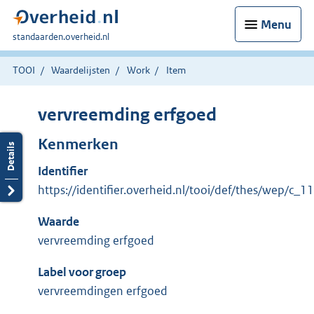
Menu
U
standaarden.overheid.nl
bent
hier:
TOOI
Waardelijsten
Work
Item
vervreemding erfgoed
Kenmerken
Identifier
https://identifier.overheid.nl/tooi/def/thes/wep/c_
Waarde
vervreemding erfgoed
Label voor groep
vervreemdingen erfgoed