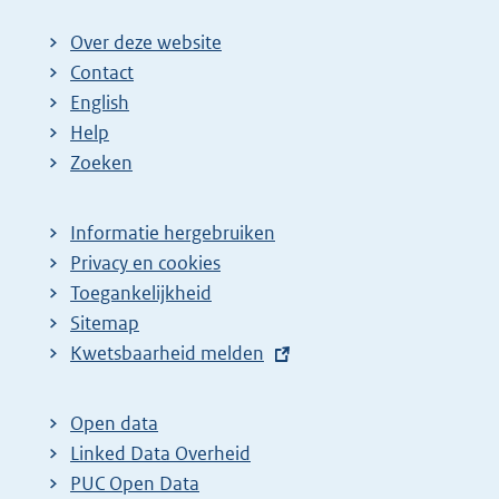
Over deze website
Contact
English
Help
Zoeken
Informatie hergebruiken
Privacy en cookies
Toegankelijkheid
Sitemap
E
Kwetsbaarheid melden
x
t
Open data
e
Linked Data Overheid
r
PUC Open Data