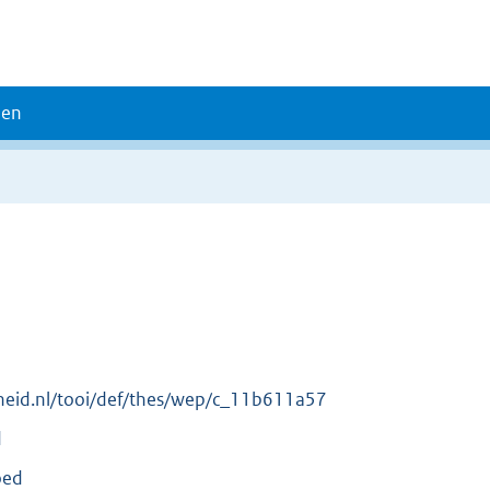
den
erheid.nl/tooi/def/thes/wep/c_11b611a57
d
oed