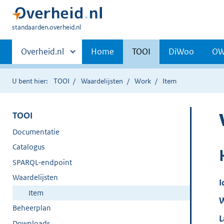
U
standaarden.overheid.nl
bent
Primaire
hier:
Andere
Overheid.nl
Home
TOOI
DiWoo
O
sites
navigatie
binnen
U bent hier:
TOOI
Waardelijsten
Work
Item
TOOI
Documentatie
Catalogus
SPARQL-endpoint
Waardelijsten
I
Item
W
Beheerplan
L
Downloads