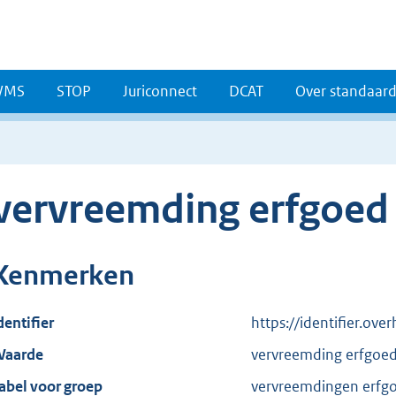
WMS
STOP
Juriconnect
DCAT
Over standaar
vervreemding erfgoed
Kenmerken
dentifier
https://identifier.ov
aarde
vervreemding erfgoe
abel voor groep
vervreemdingen erfg