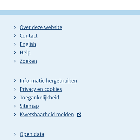
Over deze website
Contact
English
Help
Zoeken
Informatie hergebruiken
Privacy en cookies
Toegankelijkheid
Sitemap
E
Kwetsbaarheid melden
x
t
Open data
e