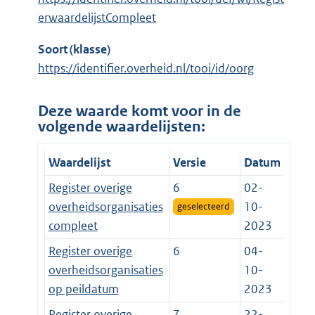
erwaardelijstCompleet
Soort (klasse)
https://identifier.overheid.nl/tooi/id/oorg
Deze waarde komt voor in de
volgende waardelijsten:
Waardelijst
Versie
Datum
Register overige
6
02-
overheidsorganisaties
10-
geselecteerd
compleet
2023
Register overige
6
04-
overheidsorganisaties
10-
op peildatum
2023
Register overige
7
22-