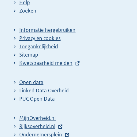
Help
Zoeken
Informatie hergebruiken
Privacy en cookies
Toegankelijkheid
Sitemap
E
Kwetsbaarheid melden
x
t
Open data
e
Linked Data Overheid
r
PUC Open Data
n
e
MijnOverheid.nl
l
E
Rijksoverheid.nl
i
x
E
Ondernemersplein