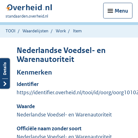
Menu
U
standaarden.overheid.nl
bent
hier:
TOOI
Waardelijsten
Work
Item
Nederlandse Voedsel- en
Warenautoriteit
Kenmerken
Identifier
https://identifier.overheid.nl/tooi/id/oorg/oorg1010
Waarde
Nederlandse Voedsel- en Warenautoriteit
Officiële naam zonder soort
Nederlandse Voedsel- en Warenautoriteit