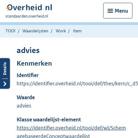
Menu
U
standaarden.overheid.nl
bent
hier:
TOOI
Waardelijsten
Work
Item
advies
Kenmerken
Identifier
https://identifier.overheid.nl/tooi/def/thes/kern/c
Waarde
advies
Klasse waardelijst-element
https://identifier.overheid.nl/tooi/def/wl/Schem
agebaseerdeConceptwaardelijst