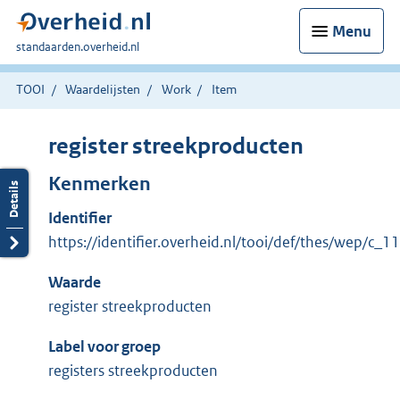
Menu
U
standaarden.overheid.nl
bent
hier:
TOOI
Waardelijsten
Work
Item
register streekproducten
Kenmerken
Identifier
https://identifier.overheid.nl/tooi/def/thes/wep/c_
Waarde
register streekproducten
Label voor groep
registers streekproducten