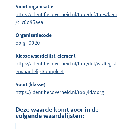
Soort organisatie
https://identifier.overheid.nl/tooi/def/thes/kern
/c_c6d95aea
Organisatiecode
oorg10020
Klasse waardelijst-element
https://identifier.overheid.nl/tooi/def/wl/Regist
erwaardelijstCompleet
Soort (klasse)
https://identifier.overheid.nl/tooi/id/oorg
Deze waarde komt voor in de
volgende waardelijsten: