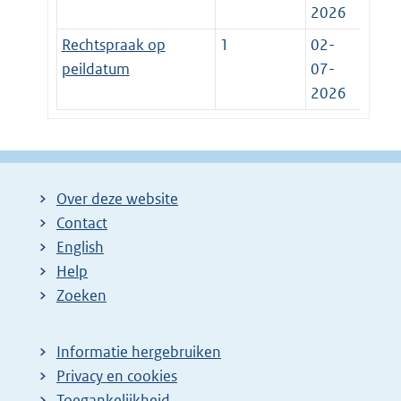
2026
Rechtspraak op
1
02-
peildatum
07-
2026
Over deze website
Contact
English
Help
Zoeken
Informatie hergebruiken
Privacy en cookies
Toegankelijkheid