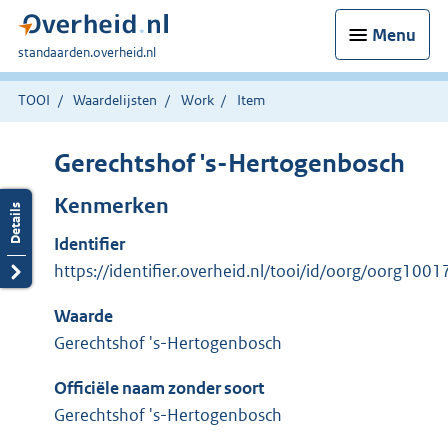
Menu
U
standaarden.overheid.nl
bent
hier:
TOOI
Waardelijsten
Work
Item
Gerechtshof 's-Hertogenbosch
Kenmerken
Identifier
https://identifier.overheid.nl/tooi/id/oorg/oorg1001
Waarde
Gerechtshof 's-Hertogenbosch
Officiële naam zonder soort
Gerechtshof 's-Hertogenbosch