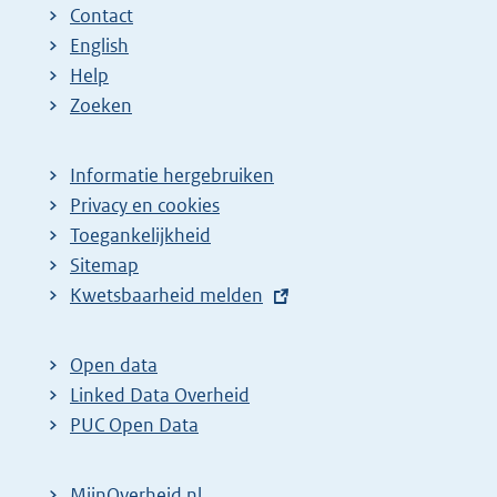
Contact
English
Help
Zoeken
Informatie hergebruiken
Privacy en cookies
Toegankelijkheid
Sitemap
E
Kwetsbaarheid melden
x
t
Open data
e
Linked Data Overheid
r
PUC Open Data
n
e
MijnOverheid.nl