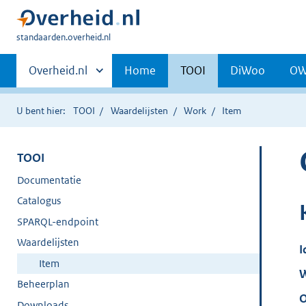
U
standaarden.overheid.nl
bent
Primaire
hier:
Andere
Overheid.nl
Home
TOOI
DiWoo
O
sites
navigatie
binnen
U bent hier:
TOOI
Waardelijsten
Work
Item
TOOI
Documentatie
Catalogus
SPARQL-endpoint
Waardelijsten
I
Item
W
Beheerplan
O
Downloads