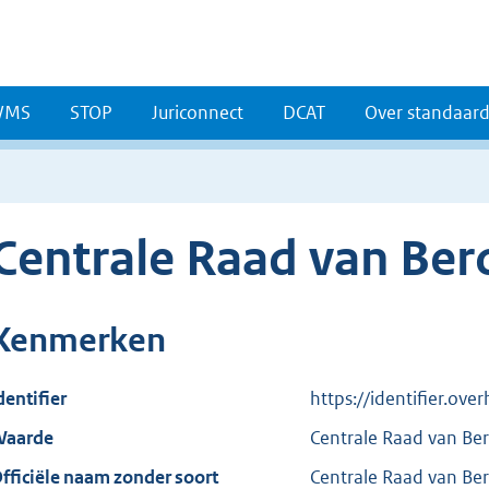
WMS
STOP
Juriconnect
DCAT
Over standaar
Centrale Raad van Ber
Kenmerken
dentifier
https://identifier.ov
aarde
Centrale Raad van Be
fficiële naam zonder soort
Centrale Raad van Be