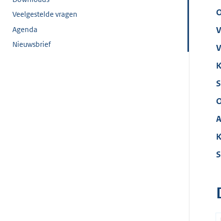
O
Veelgestelde vragen
Agenda
V
Nieuwsbrief
V
K
S
O
A
K
S