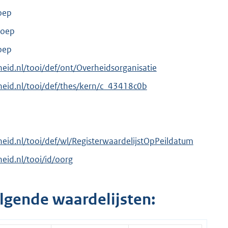
oep
roep
oep
rheid.nl/tooi/def/ont/Overheidsorganisatie
erheid.nl/tooi/def/thes/kern/c_43418c0b
rheid.nl/tooi/def/wl/RegisterwaardelijstOpPeildatum
heid.nl/tooi/id/oorg
lgende waardelijsten: