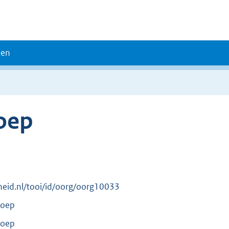
den
oep
erheid.nl/tooi/id/oorg/oorg10033
roep
roep