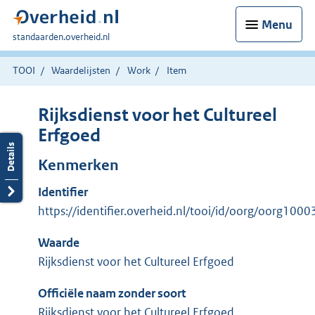
Menu
U
standaarden.overheid.nl
bent
hier:
TOOI
Waardelijsten
Work
Item
Rijksdienst voor het Cultureel
Erfgoed
Kenmerken
Identifier
https://identifier.overheid.nl/tooi/id/oorg/oorg1000
Waarde
Rijksdienst voor het Cultureel Erfgoed
Officiële naam zonder soort
Rijksdienst voor het Cultureel Erfgoed